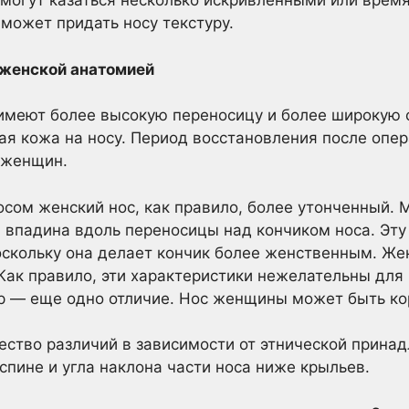
могут казаться несколько искривленными или время
 может придать носу текстуру.
 женской анатомией
 имеют более высокую переносицу и более широкую 
я кожа на носу. Период восстановления после опер
 женщин.
сом женский нос, как правило, более утонченный.
я впадина вдоль переносицы над кончиком носа. Эту
скольку она делает кончик более женственным. Же
Как правило, эти характеристики нежелательны для
р — еще одно отличие. Нос женщины может быть ко
ство различий в зависимости от этнической принад
спине и угла наклона части носа ниже крыльев.