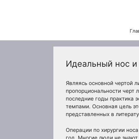
Перейти
к
содержимому
Гла
Идеальный нос и
Являясь основной чертой л
пропорциональности черт л
последние годы практика э
темпами. Основная цель эт
представленных в литератур
Операции по хирургии носа
год. Многие люди не знают