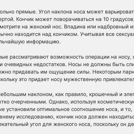
ольно прямые. Угол наклона носа может варьироватьс
ртой. Кончик может поворачиваться на 10 градусов
смотрите на женский нос. Впадина или надбровный 
бычно находится над кончиком. Учитывая все сексуа
мельчайшую информацию.
ые рассматривают возможность операции на носу, 
ии очевидных недостатков. Носы не должны быть с
олжно придавать им ощущение силы. Некоторым пар
кольку это придает носу мужественную привлекател
ебольшим наклоном, как правило, крошечный и эле
тко очерченными. Однако, используя косметическу
ые установили оптимальное соотношение носа, и то,
авнему исследованию, кончик носа должен находитьс
екательный угол для женского носа, поскольку он д