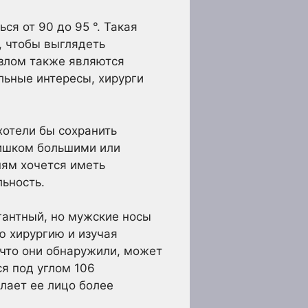
я от 90 до 95 °. Такая
, чтобы выглядеть
излом также являются
льные интересы, хирурги
хотели бы сохранить
лишком большими или
ням хочется иметь
ьность.
гантный, но мужские носы
ю хирургию и изучая
 что они обнаружили, может
я под углом 106
елает ее лицо более