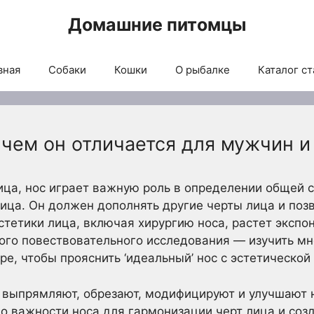
Домашние питомцы
вная
Собаки
Кошки
О рыбалке
Каталог ст
 чем он отличается для мужчин 
ица, нос играет важную роль в определении общей 
ица. Он должен дополнять другие черты лица и позв
стетики лица, включая хирургию носа, растет эксп
ого повествовательного исследования — изучить м
е, чтобы прояснить ‘идеальный’ нос с эстетической 
выпрямляют, обрезают, модифицируют и улучшают 
 о важности носа для гармонизации черт лица и соз