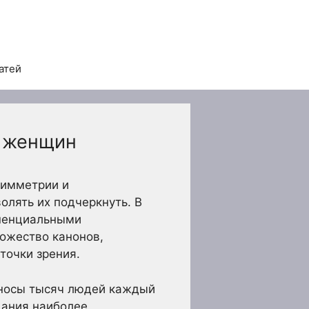
атей
и женщин
симметрии и
олять их подчеркнуть. В
оненциальными
ножество канонов,
точки зрения.
носы тысяч людей каждый
дания наиболее