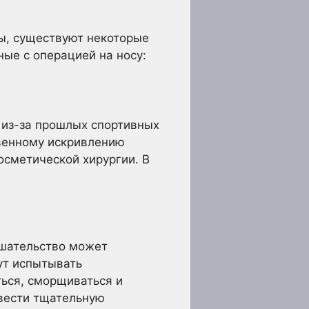
ы, существуют некоторые
ые с операцией на носу:
 из-за прошлых спортивных
твенному искривлению
осметической хирургии. В
ешательство может
гут испытывать
ься, сморщиваться и
вести тщательную