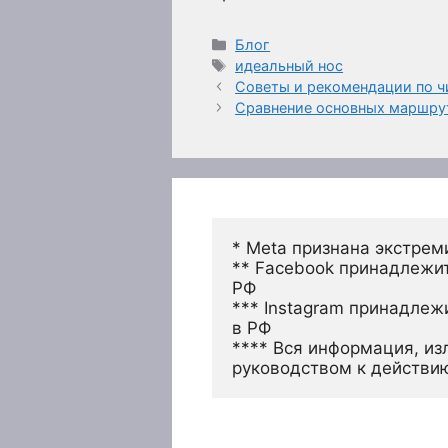
Рубрики
Блог
Метки
идеальный нос
Советы и рекомендации по 
Сравнение основных маршрут
* Meta признана экстрем
** Facebook принадлежит
РФ
*** Instagram принадлеж
в РФ 
**** Вся информация, из
руководством к действи