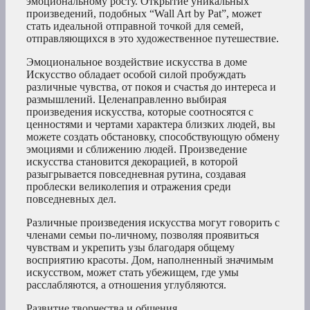
эмоциональному росту. Открытие уникальных
произведений, подобных “Wall Art by Pat”, может
стать идеальной отправной точкой для семей,
отправляющихся в это художественное путешествие.
Эмоциональное воздействие искусства в доме
Искусство обладает особой силой пробуждать
различные чувства, от покоя и счастья до интереса и
размышлений. Целенаправленно выбирая
произведения искусства, которые соотносятся с
ценностями и чертами характера близких людей, вы
можете создать обстановку, способствующую обмену
эмоциями и сближению людей. Произведение
искусства становится декорацией, в которой
разыгрывается повседневная рутина, создавая
проблески великолепия и отражения среди
повседневных дел.
Различные произведения искусства могут говорить с
членами семьи по-личному, позволяя проявиться
чувствам и укрепить узы благодаря общему
восприятию красоты. Дом, наполненный значимым
искусством, может стать убежищем, где умы
расслабляются, а отношения углубляются.
Развитие творчества и общения