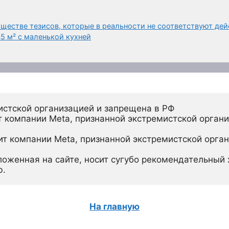
бществе тезисов, которые в реальности не соответствуют де
5 м² с маленькой кухней
истской организацией и запрещена в РФ
 компании Meta, признанной экстремистской органи
ит компании Meta, признанной экстремистской орган
ложенная на сайте, носит сугубо рекомендательный х
ю.
На главную