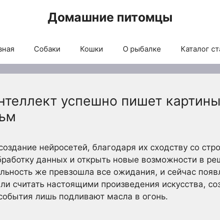
Домашние питомцы
вная
Собаки
Кошки
О рыбалке
Каталог ст
нтеллект успешно пишет картины
льм
 создание нейросетей, благодаря их сходству со ст
бработку данных и открыть новые возможности в р
льность же превзошла все ожидания, и сейчас появ
ли считать настоящими произведения искусства, с
события лишь подливают масла в огонь.