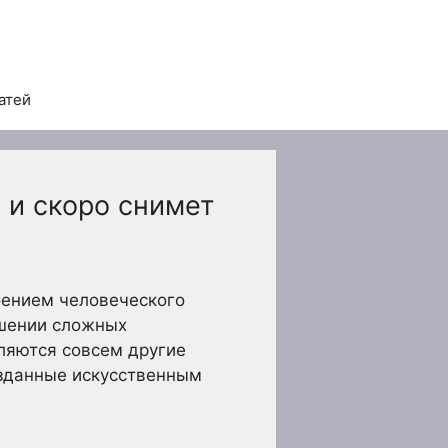
атей
 и скоро снимет
роением человеческого
ешении сложных
ляются совсем другие
озданные искусственным