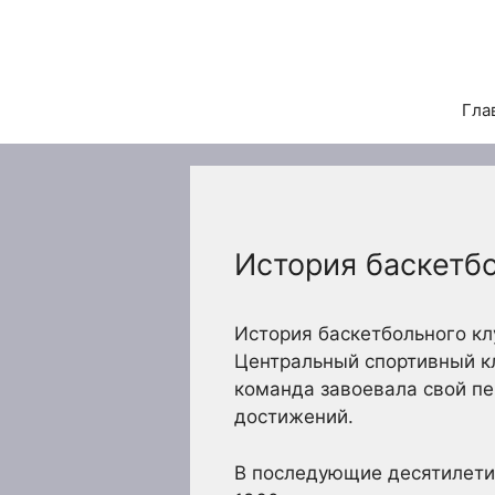
Перейти
к
содержимому
Гла
История баскетб
История баскетбольного кл
Центральный спортивный кл
команда завоевала свой пе
достижений.
В последующие десятилети