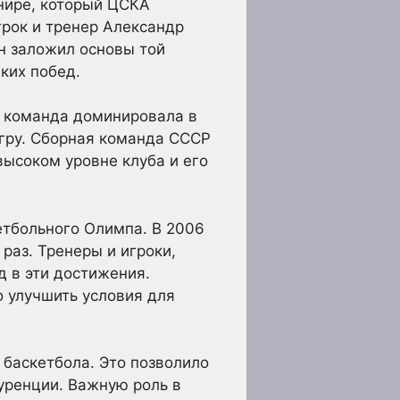
нире, который ЦСКА
грок и тренер Александр
н заложил основы той
ких побед.
д команда доминировала в
игру. Сборная команда СССР
высоком уровне клуба и его
етбольного Олимпа. В 2006
раз. Тренеры и игроки,
д в эти достижения.
о улучшить условия для
 баскетбола. Это позволило
уренции. Важную роль в