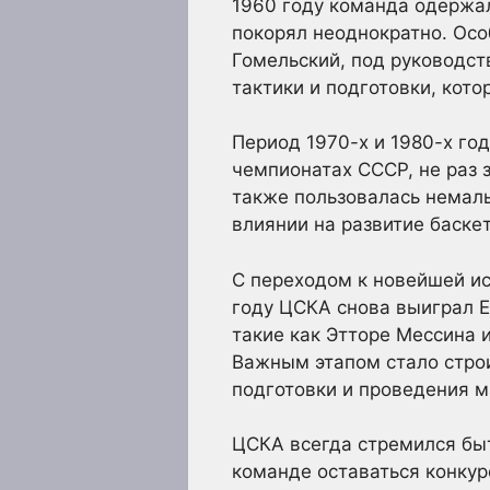
1960 году команда одержа
покорял неоднократно. Осо
Гомельский, под руководст
тактики и подготовки, кот
Период 1970-х и 1980-х го
чемпионатах СССР, не раз 
также пользовалась немалы
влиянии на развитие баскет
С переходом к новейшей ис
году ЦСКА снова выиграл Ев
такие как Этторе Мессина 
Важным этапом стало строи
подготовки и проведения м
ЦСКА всегда стремился быт
команде оставаться конкур