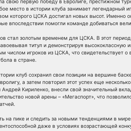
ла свою первую победу в Евролиге, престижном тур
бое место в истории клуба занимает легендарный и
вом которого ЦСКА достигал новых высот. Именно о
орые впоследствии помогли команде добиваться вели
дов стал золотым временем для ЦСКА. В этот перио
завоевывая титул и демонстрируя высококлассную 
м числом игроков из ЦСКА, что свидетельствует о 
бола в стране.
тории клуб сохранил свои позиции на вершине баск
ролигу, а затем повторил этот успех еще несколько 
и Андрей Кириленко, внесли свой значительный вкла
тельство новой арены – «Мегаспорт», что позволил
атчей.
ь на пике и следить за новыми тенденциями в мире
ентоспособной даже в условиях возрастающей конк