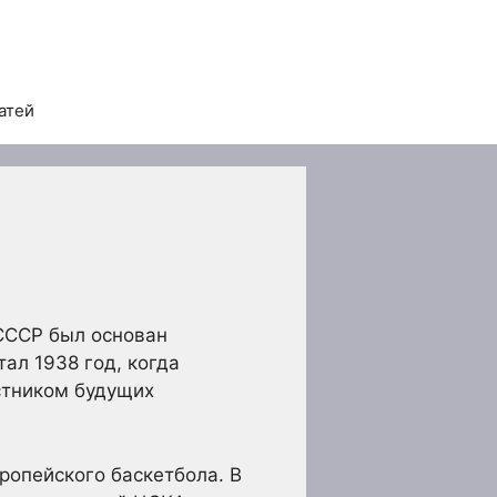
атей
 СССР был основан
ал 1938 год, когда
стником будущих
опейского баскетбола. В