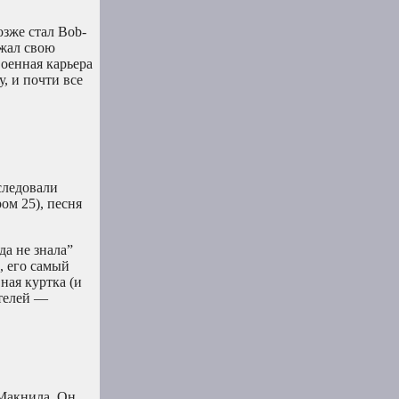
озже стал Bob-
лжал свою
военная карьера
у, и почти все
оследовали
ром 25), песня
да не знала”
), его самый
ная куртка (и
ителей —
Макнила. Он