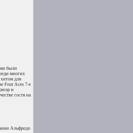
ами были
 среди многих
 хитом для
e Four Aces 7-е
Брюэр и
честве гостя на
ванни Альфредо