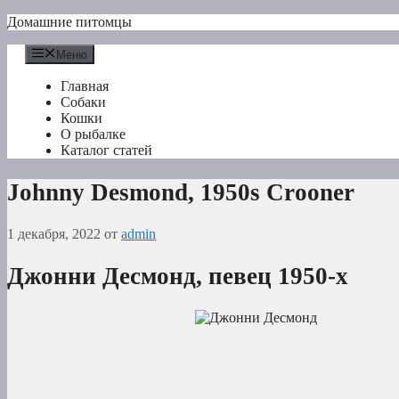
Перейти
Домашние питомцы
к
содержимому
Меню
Главная
Собаки
Кошки
О рыбалке
Каталог статей
Johnny Desmond, 1950s Crooner
1 декабря, 2022
от
admin
Джонни Десмонд, певец 1950-х