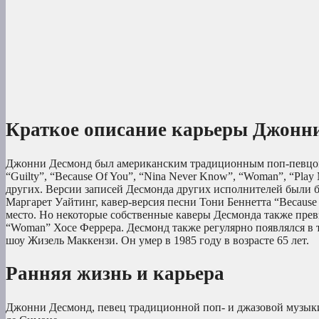
Краткое описание карьеры Джонн
Джонни Десмонд был американским традиционным поп-певцом
“Guilty”, “Because Of You”, “Nina Never Know”, “Woman”, “Play 
других. Версии записей Десмонда других исполнителей были бо
Маргарет Уайтинг, кавер-версия песни Тони Беннетта “Because Of
место. Но некоторые собственные каверы Десмонда также прев
“Woman” Хосе Феррера. Десмонд также регулярно появлялся в т
шоу Жизель Маккензи. Он умер в 1985 году в возрасте 65 лет.
Ранняя жизнь и карьера
Джонни Десмонд, певец традиционной поп- и джазовой музыки