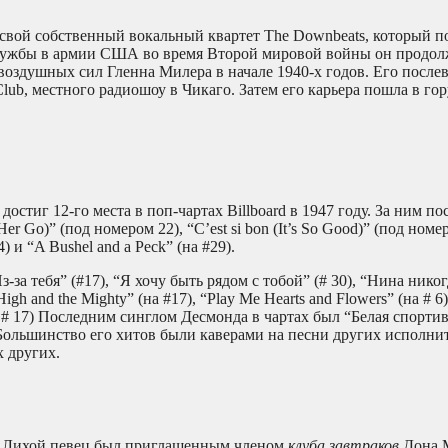
 свой собственный вокальный квартет The Downbeats, который п
я службы в армии США во время Второй мировой войны он продо
-воздушных сил Гленна Милера в начале 1940-х годов. Его после
 Club, местного радиошоу в Чикаго. Затем его карьера пошла в гор
остиг 12-го места в поп-чартах Billboard в 1947 году. За ним п
Her Go)” (под номером 22), “C’est si bon (It’s So Good)” (под номе
) и “A Bushel and a Peck” (на #29).
за тебя” (#17), “Я хочу быть рядом с тобой” (# 30), “Нина никог
gh and the Mighty” (на #17), “Play Me Hearts and Flowers” (на # 6
(на # 17) Последним синглом Десмонда в чартах был “Белая спортив
 Большинство его хитов были каверами на песни других исполн
х других.
е. Лихой певец был приглашенным членом
клуба завтраков
Дона 