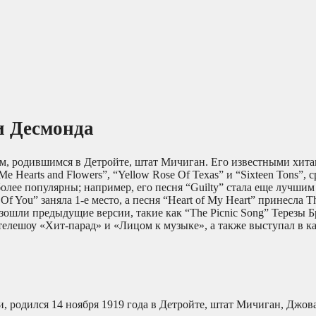
и Десмонда
, родившимся в Детройте, штат Мичиган. Его известными хит
Me Hearts and Flowers”, “Yellow Rose Of Texas” и “Sixteen Tons”,
лее популярны; например, его песня “Guilty” стала еще лучшим
 You” заняла 1-е место, а песня “Heart of My Heart” принесла Th
зошли предыдущие версии, такие как “The Picnic Song” Терезы 
елешоу «Хит-парад» и «Лицом к музыке», а также выступал в ка
, родился 14 ноября 1919 года в Детройте, штат Мичиган, Джо