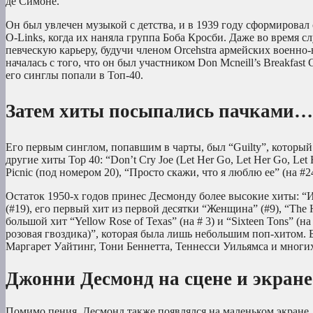
де Симоне.
Он был увлечен музыкой с детства, и в 1939 году сформировал
O-Links, когда их наняла группа Боба Кросби. Даже во врем
певческую карьеру, будучи членом Orcehstra армейских военно
началась с того, что он был участником Don Mcneill’s Breakfast
его синглы попали в Топ-40.
Затем хиты посыпались пачками…
Его первым синглом, попавшим в чарты, был “Guilty”, который д
другие хиты Top 40: “Don’t Cry Joe (Let Her Go, Let Her Go, Let 
Picnic (под номером 20), “Просто скажи, что я люблю ее” (на #24
Остаток 1950-х годов принес Десмонду более высокие хиты: “Из-
(#19), его первый хит из первой десятки “Женщина” (#9), “The Hi
большой хит “Yellow Rose of Texas” (на # 3) и “Sixteen Tons” 
розовая гвоздика)”, которая была лишь небольшим поп-хитом.
Маргарет Уайтинг, Тони Беннетта, Теннесси Уильямса и многи
Джонни Десмонд на сцене и экране
Помимо пения, Десмонд также появлялся на маленьком экран