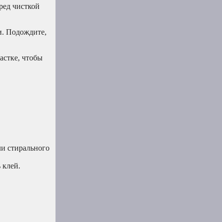
ред чисткой
и. Подождите,
астке, чтобы
ли стирального
 клей.