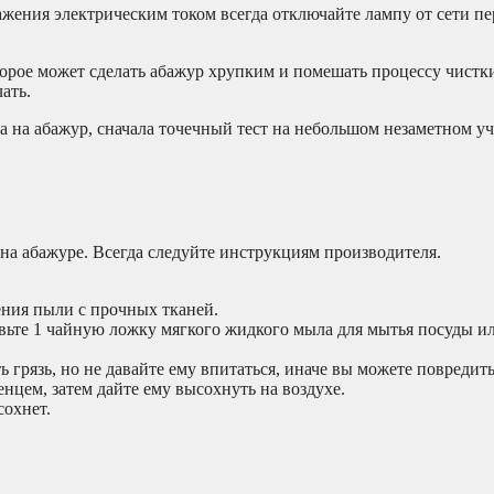
жения электрическим током всегда отключайте лампу от сети пе
орое может сделать абажур хрупким и помешать процессу чистк
ать.
а на абажур, сначала точечный тест на небольшом незаметном уч
на абажуре. Всегда следуйте инструкциям производителя.
ения пыли с прочных тканей.
вьте 1 чайную ложку мягкого жидкого мыла для мытья посуды и
 грязь, но не давайте ему впитаться, иначе вы можете повредить
цем, затем дайте ему высохнуть на воздухе.
сохнет.