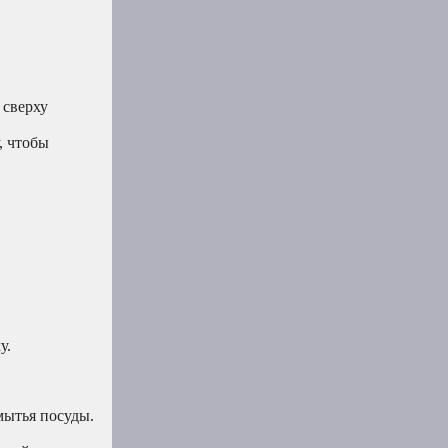
 сверху
, чтобы
у.
мытья посуды.