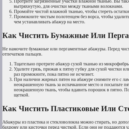
Протрите загрязненные участки влажной тканью. Вы так
вытряхнутую, для очистки между ткаными волокнами.
Промойте чистой влажной тканью, чтобы стереть остатки
Промокните чистым полотенцем без ворса, чтобы удалить
чем устанавливать абажур на место.
Как Чистить Бумажные Или Перг
Не намочите бумажные или пергаментные абажуры. Перед чист
отпечатков пальцев.
Тщательно протрите абажур сухой тканью из микрофибры
Удалите грязь, прижав к пятну губку для сухой чистки ил
раз промокните, пока пятно не исчезнет.
При наличии жирных пятен на абажуре снимите его с ла
неокрашенную ткань за испачканное место и посыпьте п
неокрашенную ткань, чтобы вдавить порошок в пятно. Под
щеткой.
Как Чистить Пластиковые Или С
Абажуры из пластика и стекловолокна можно стирать, но доп
бахрому или кисточки перед чисткой. Если они не поддаются у