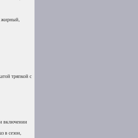
р жирный,
атой тряпкой с
ли включении
з в сезон,