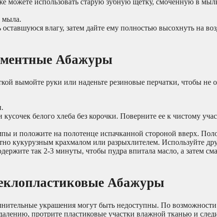
же можете использовать старую зубную щетку, смоченную в мыл
 мыла.
 оставшуюся влагу, затем дайте ему полностью высохнуть на воз
аментные Абажуры
кой вымойте руки или наденьте резиновые перчатки, чтобы не 
.
и кусочек белого хлеба без корочки. Поверните ее к чистому уча
мпы и положите на полотенце испачканной стороной вверх. Пол
ятно кукурузным крахмалом или разрыхлителем. Используйте др
ержите так 2-3 минуты, чтобы пудра впитала масло, а затем см
теклопластиковые Абажуры
олнительные украшения могут быть недоступны. По возможности
далению, протрите пластиковые участки влажной тканью и следи