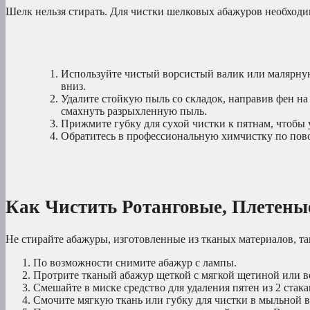
Шелк нельзя стирать. Для чистки шелковых абажуров необходи
Используйте чистый ворсистый валик или малярну
вниз.
Удалите стойкую пыль со складок, направив фен на
смахнуть разрыхленную пыль.
Прижмите губку для сухой чистки к пятнам, чтобы у
Обратитесь в профессиональную химчистку по пово
Как Чистить Ротанговые, Плетен
Не стирайте абажуры, изготовленные из тканых материалов, так
По возможности снимите абажур с лампы.
Протрите тканый абажур щеткой с мягкой щетиной или во
Смешайте в миске средство для удаления пятен из 2 стак
Смочите мягкую ткань или губку для чистки в мыльной в