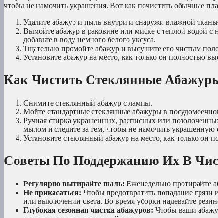
чтобы не намочить украшения. Вот как почистить обычные пла
Удалите абажур и пыль внутри и снаружи влажной ткань
Вымойте абажур в раковине или миске с теплой водой с 
добавьте в воду немного белого уксуса.
Тщательно промойте абажур и высушите его чистым поло
Установите абажур на место, как только он полностью вы
Как Чистить Стеклянные Абажур
Снимите стеклянный абажур с лампы.
Мойте стандартные стеклянные абажуры в посудомоечной
Ручная стирка украшенных, расписных или позолоченных
мылом и следите за тем, чтобы не намочить украшенную о
Установите стеклянный абажур на место, как только он п
Советы По Поддержанию Их В Чис
Регулярно вытирайте пыль:
Еженедельно протирайте а
Не прикасаться:
Чтобы предотвратить попадание грязи и
или выключении света. Во время уборки надевайте резин
Глубокая сезонная чистка абажуров:
Чтобы ваши абажур