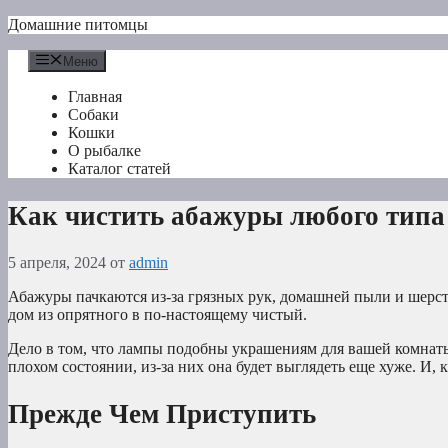
Перейти
Домашние питомцы
к
содержимому
Меню
Главная
Собаки
Кошки
О рыбалке
Каталог статей
Как чистить абажуры любого типа
5 апреля, 2024
от
admin
Абажуры пачкаются из-за грязных рук, домашней пыли и шерст
дом из опрятного в по-настоящему чистый.
Дело в том, что лампы подобны украшениям для вашей комнаты
плохом состоянии, из-за них она будет выглядеть еще хуже. И, 
Прежде Чем Приступить