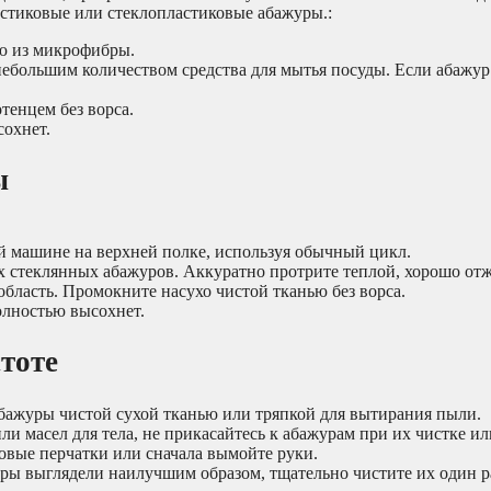
стиковые или стеклопластиковые абажуры.:
ю из микрофибры.
небольшим количеством средства для мытья посуды. Если абажу
тенцем без ворса.
сохнет.
ы
 машине на верхней полке, используя обычный цикл.
 стеклянных абажуров. Аккуратно протрите теплой, хорошо отж
бласть. Промокните насухо чистой тканью без ворса.
олностью высохнет.
тоте
бажуры чистой сухой тканью или тряпкой для вытирания пыли.
ли масел для тела, не прикасайтесь к абажурам при их чистке и
овые перчатки или сначала вымойте руки.
ы выглядели наилучшим образом, тщательно чистите их один ра