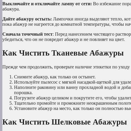
Выключайте и отключайте лампу от сети:
Во избежание пора
абажура.
Дайте абажуру остыть:
Лампочки иногда выделяют тепло, кот
пока абажур не нагреется до комнатной температуры, чтобы нач
Сначала точечный тест
: Перед нанесением чистящего раствор
убедиться, что он не повредит абажур и не повлияет на цвет.
Как Чистить Тканевые Абажуры
Прежде чем продолжить, проверьте наличие этикетки по уходу 
Снимите абажур, как только он остынет.
Используйте пылесос с мягкой насадкой-щеткой для удал
Наполните раковину или ванну прохладной водой и доба
порошка.
Погрузите абажур целиком и покрутите его, чтобы удалить
Тщательно промойте и промокните неокрашенным полотен
Установите абажур на место, как только он полностью вы
Как Чистить Шелковые Абажуры