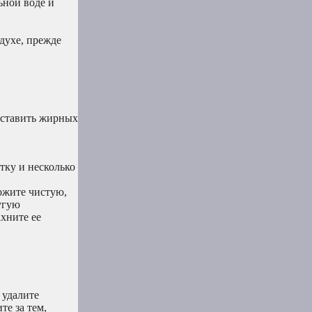
ьной воде и
духе, прежде
оставить жирных
стку и несколько
ожите чистую,
угую
ахните ее
 удалите
те за тем,