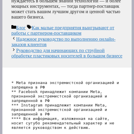
нуждаетесь в большем знании технологий — и более
мощных инструментах, — тогда партнер-поставщик
может стать вашим лучшим другом и ценной частью
вашего бизнеса.
Рубрики
Метки
Блог
Как малые предприятия выигрывают от
работы с партнером-поставщиком
Надежное руководство по выполнению онлайн-
заказов клиентов
Руководство для начинающих по струйной
обработке пластиковых носителей в большом бизнесе
* Meta признана экстремистской организацией и 
запрещена в РФ
** Facebook принадлежит компании Meta, 
признанной экстремистской организацией и 
запрещенной в РФ
*** Instagram принадлежит компании Meta, 
признанной экстремистской организацией и 
запрещенной в РФ 
**** Вся информация, изложенная на сайте, 
носит сугубо рекомендательный характер и не 
является руководством к действию.