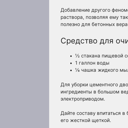
Добавление другого феноме
раствора, позволяя ему та
полезно для бетонных вера
Средство для оч
½ стакана пищевой 
1 галлон воды
⅛ чашка жидкого мыл
Для уборки цементного дво
ингредиенты в большом вед
электроприводом.
Дайте составу впитаться в
его жесткой щеткой.