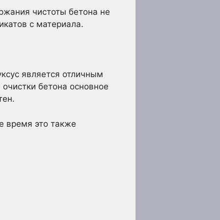
ржания чистоты бетона не
икатов с материала.
уксус является отличным
 очистки бетона основное
тен.
е время это также