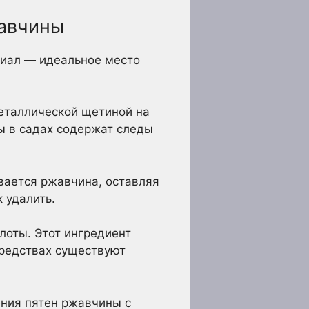
жавчины
риал — идеальное место
еталлической щетиной на
ы в садах содержат следы
вается ржавчина, оставляя
 удалить.
лоты. Этот ингредиент
средствах существуют
ения пятен ржавчины с