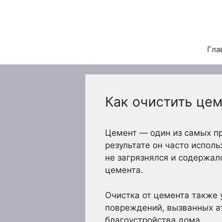
Перейти
к
содержимому
Гла
Как очистить це
Цемент — один из самых п
результате он часто испол
не загрязнялся и содержал
цемента.
Очистка от цемента также 
повреждений, вызванных а
благоустройства дома.