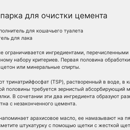
парка для очистки цемента
полнитель для кошачьего туалета
тель для лака
не ограничивается ингредиентами, перечисленными
ному набору критериев. Первая половина обработк
ацетон или минеральные спирты.
т тринатрийфосфат (TSP), растворенный в воде, в 
ой половины требуется зернистый абсорбирующий м
лки. В сочетании эти два ингредиента образуют ра
ятна с незаконченного цемента.
напоминает арахисовое масло, ее намазывают на пя
сметите штукатурку с помощью щетки с жесткой щет