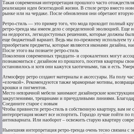
Такая современная интерпретация прошлого часто отождествл
реализации идеи безотходной жизни. В стиле ретро вместо но
рынке или на чердаке. После обновления они обретают вторую
Ретро-стиль — это пример того, что мода проходит полный кр
ретро-тренда мы имеем дело с определенной эволюцией. Еще не
на недорогих, легкодоступных решениях, которые должны был
еще бюджетный вариант. Ведь мы по-прежнему используем ту же
приобретаем предметы, которые являются иконами дизайна, 
После этого вы познаете ретро-стиль
Поколения современных тридцати- и сорокалетних могут ассо
познакомиться с дизайном из прошлого, посетив квартиры свои
остановилось и хотя они кажутся хаотичными, так и есть. Ум
Атмосферу ретро создают материалы и аксессуары. На полу ча
«елочкой». Рекомендуются также мраморные мотивы, возвращает
крошки и пигментов.
Место невзрачной мебели занимают дизайнерские конструкции,
закруглениями, трещинами и причудливыми линиями. Благодар
Соедините старое с новым
Чтобы привнести ретро-стиль в собственную квартиру, вам не о
интерпретация может все испортить. Гораздо лучше пойти по 
антиквариата. Или наоборот – освежить старую квартиру сов
Нынешняя интерпретация ретро-тренда очень тесно связана с 