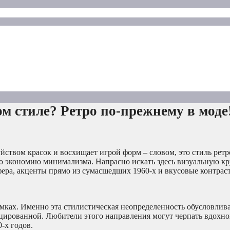
м стиле? Ретро по-прежнему в моде
йством красок и восхищает игрой форм – словом, это стиль ретр
ую экономию минимализма. Напрасно искать здесь визуальную кр
фера, акценты прямо из сумасшедших 1960-х и вкусовые контрас
амках. Именно эта стилистическая неопределенность обусловлив
цированной. Любители этого направления могут черпать вдохно
0-х годов.