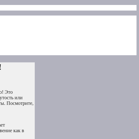
!
о! Это
утость или
ты. Посмотрите,
ает
вение как в