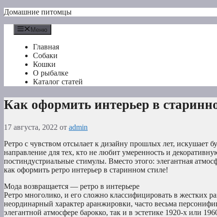
Перейти
Домашние питомцы
к
содержимому
Меню
Главная
Собаки
Кошки
О рыбалке
Каталог статей
Как оформить интерьер в старинно
17 августа, 2022
от
admin
Ретро с чувством отсылает к дизайну прошлых лет, искушает бу
направление для тех, кто не любит умеренность и декоративн
постиндустриальные стимулы. Вместо этого: элегантная атмос
как оформить ретро интерьер в старинном стиле!
Мода возвращается — ретро в интерьере
Ретро многолико, и его сложно классифицировать в жестких р
неординарный характер аранжировки, часто весьма персонифи
элегантной атмосфере барокко, так и в эстетике 1920-х или 196