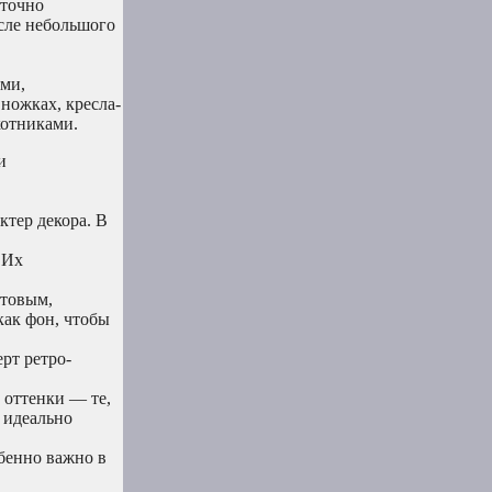
аточно
сле небольшого
ми,
ножках, кресла-
котниками.
и
ктер декора. В
 Их
етовым,
как фон, чтобы
рт ретро-
 оттенки — те,
 идеально
бенно важно в