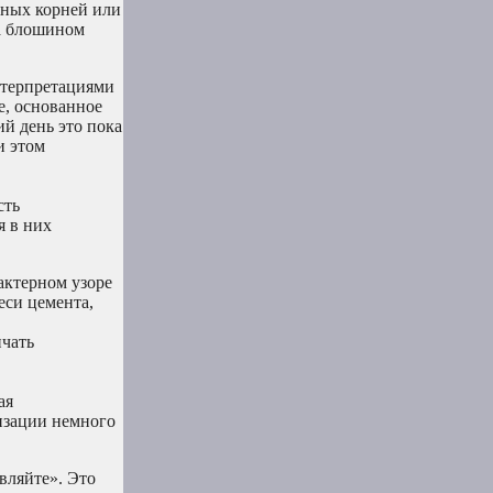
нных корней или
на блошином
нтерпретациями
е, основанное
й день это пока
и этом
сть
я в них
актерном узоре
еси цемента,
ичать
ая
изации немного
вляйте». Это