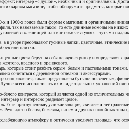
т эффект: интерьер «с душой», необычный и оригинальный. Дост
 антикварном магазине, чтобы обнаружить предметы, которые по
0-х и 1960-х годов были формы с мягкими и органичными линия
илд, так называемые таксы, то есть длинные комоды на низких 
реугольной столешницей или винтажные стулья с гнутыми подло
а, а в узоре преобладают гусиные лапки, цветочные, этнические 
обоев или плитки.
сыщенные цвета берут на себя первую скрипку и определяют хара
нки желтого, красного и оранжевого.
ь, которые стоит разбить серым, белым и пастельными тонами.
ально сочетаться с деревянной отделкой и аксессуарами.
тро-направления, также представлена бутылочно-зеленым, фиол
учше всего использовать их в виде отдельных украшений или 
-белого контраста, который является одной из отличительных че
 интерьер и интересно разделяет целое.
тов. Есть приглушенные, успокаивающие, светлые и нейтральные
 Речь идет о белом, бежевом, синем и других спокойных тонах,
асслабляющую атмосферу и оптически увеличат площадь, что осо