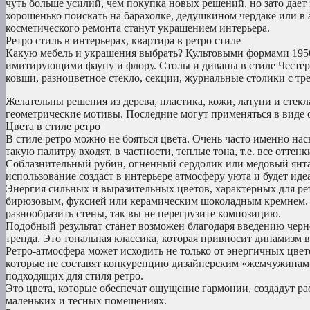
чуть больше усилий, чем покупка новых решений, но зато дае
хорошенько поискать на барахолке, дедушкином чердаке или в
косметического ремонта станут украшением интерьера.
Ретро стиль в интерьерах, квартира в ретро стиле
Какую мебель и украшения выбрать? Культовыми формами 195
имитирующими фауну и флору. Столы и диваны в стиле Честерф
ковши, разноцветное стекло, секции, журнальные столики с т
Желательны решения из дерева, пластика, кожи, латуни и стекл
геометрические мотивы. Последние могут применяться в виде 
Цвета в стиле ретро
В стиле ретро можно не бояться цвета. Очень часто именно на
такую ​​палитру входят, в частности, теплые тона, т.е. все отте
Соблазнительный рубин, огненный сердолик или медовый янтар
использование создаст в интерьере атмосферу уюта и будет иде
Энергия сильных и выразительных цветов, характерных для ре
бирюзовым, фуксией или керамическим шоколадным кремнем. Л
разнообразить стены, так вы не перегрузите композицию.
Подобный результат станет возможен благодаря введению черно
тренда. Это тональная классика, которая привносит динамизм в
Ретро-атмосфера может исходить не только от энергичных цве
которые не составят конкуренцию дизайнерским «жемчужинам».
подходящих для стиля ретро.
Это цвета, которые обеспечат ощущение гармонии, создадут р
маленьких и тесных помещениях.