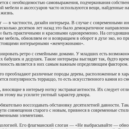
яется с необходимостью самовыражения, подчеркивания собстве
вой мебели и аксессуаров часто используются вещи, найденные 
 жизнь.
уг — в частности, дизайн интерьера. В случае с современными и
сколько десятков лет назад это было демократичное направлени
и быть практичными и красивыми одновременно. На сегодняшни
 мебель, обновляем ее и возвращаем в оборот в духе эко, но пр
настоящими интерьерными «жемчужинами».
циировать ретро с семейными домами. У младших есть возможно
х бабушек и дедушек. Такие интерьеры выглядят так, будто врем
еренность является в них самым важным определяющим фактором.
сто преобладают различные породы дерева, расположенные в хар
ся популярность терраццо, то есть искусственного камня из см
 вносящие в интерьер нотку экстравагантности. Их следует отл
я этому вы усилите уютный характер декора.
бязательно воссоздавать обстановку десятилетней давности. Так
пути совмещения старого с новым, привнеся в современные стил
ременными элементами.
экологией. Его флагманский слоган — «Не выбрасывайте — обно