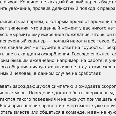
е выход. Конечно, не каждый бывший парень будет
нить уважение, проявив деликатный подход к прекр
аживать за парнем, с которым время от времени пе
еет значения, что в данный момент у вас никого нет
ся. Выразите ему искреннее пожелание, чтобы он 
испеченный кавалер — полный идиот и все такое, б
о в свидании? Не грубите в ответ на грубость. Прек
ть вас в скандал и оскорбления. Гораздо сложнее, 
оим бывшим ежедневно, например, на работе, в ун
ного общения личную жизнь или ее отсутствие скры
бимый человек, в данном случае не сработает.
ревать зарождающуюся симпатию и ожидаете скорог
тивные меры. Поведение должно быть сдержанным,
гаются такого поведения и не рискуют приглашать н
. Если приглашение провести вечер вместе уже получ
тать вместе или общаться в команде, и вам не нуж