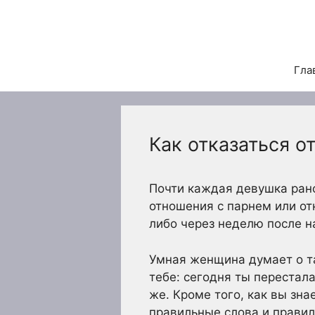
Перейти
к
содержимому
Гла
Как отказаться о
Почти каждая девушка ран
отношения с парнем или отк
либо через неделю после н
Умная женщина думает о та
тебе: сегодня ты перестала
же. Кроме того, как вы зн
правильные слова и правил