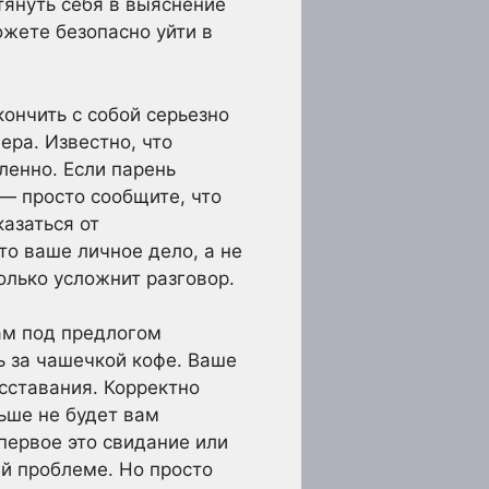
тянуть себя в выяснение
ожете безопасно уйти в
кончить с собой серьезно
ера. Известно, что
ленно. Если парень
 — просто сообщите, что
азаться от
то ваше личное дело, а не
олько усложнит разговор.
ам под предлогом
ь за чашечкой кофе. Ваше
сставания. Корректно
льше не будет вам
первое это свидание или
ей проблеме. Но просто