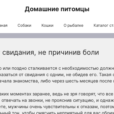
Домашние питомцы
вная
Собаки
Кошки
О рыбалке
Каталог ст
т свидания, не причинив боли
о или поздно сталкивается с необходимостью долж
азаться от свидания с одним, не обидев его. Такая
ачала знакомства, либо через шесть месяцев после 
ких моментах заранее, ведь не зря говорят, что все
 отвечать на звонки, не прояснив ситуацию, и однаж
аете, мужчины очень чувствительны к отказам, поэт
ьный тон, чтобы смягчить неприятный для вас обоих