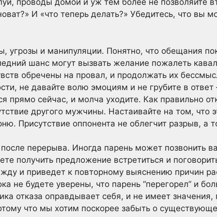
уи, проводы домой и уж тем более не позволяйте в
оват?» И «что теперь делать?» Убедитесь, что вы м
ы, угрозы и манипуляции. Понятно, что обещания по
следний шанс могут вызвать желание пожалеть кавал
вств обречены на провал, и продолжать их бессмыс
ости, не давайте волю эмоциям и не грубите в ответ
 прямо сейчас, и молча уходите. Как правильно отк
тствие другого мужчины. Настаивайте на том, что э
рню. Присутствие оппонента не облегчит разрыв, а т
 после перерыва. Иногда парень может позвонить в
те получить предложение встретиться и поговорит
жду и приведет к повторному выяснению причин ра
ока не будете уверены, что парень “перегорел” и бо
ика отказа оправдывает себя, и не имеет значения, 
потому что мы хотим поскорее забыть о существующ