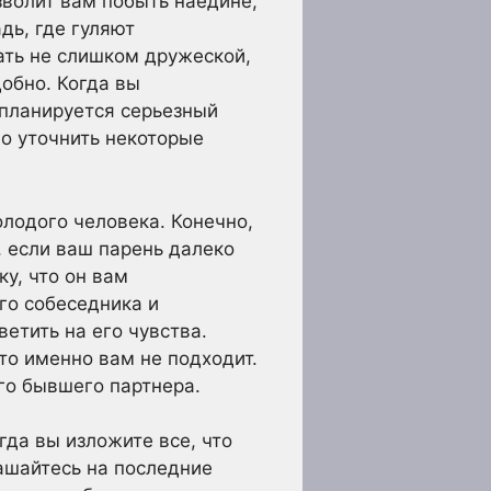
зволит вам побыть наедине,
дь, где гуляют
ать не слишком дружеской,
добно. Когда вы
 планируется серьезный
но уточнить некоторые
лодого человека. Конечно,
 если ваш парень далеко
у, что он вам
го собеседника и
етить на его чувства.
то именно вам не подходит.
его бывшего партнера.
гда вы изложите все, что
ашайтесь на последние