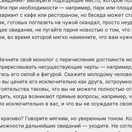
 свидания? Выберите подходящее место, которое по
йти при необходимости — например, парк или площа
ариант с кафе или рестораном, но беседа может ст
к, готовых поглазеть на чужой скандал, просто неу
ее свидание, не пугайте парня новостью о том, что
ки, во время которой мягко намекните, что вам нуж
Начните свой монолог с перечисления достоинств мо
и пририсовывать несуществующие черты — например,
тесь его силой и фигурой. Скажите молодому человек
о вы цените его исключительно как друга, остроумно
тоятельства таковы, что вы не можете полностью отв
ить, когда возникают прямые вопросы, например, ч
ло исключительно в вас, и что вы не осуждаете сво
 красиво? Говорите мягким, но уверенным тоном. Ко
зможности дальнейших свиданий — уходите. Не согл