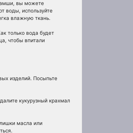
 замши, вы можете
от воды, используйте
егка влажную ткань.
ак только вода будет
ца, чтобы впитали
вых изделий. Посыпьте
удалите кукурузный крахмал
злишки масла или
ться.