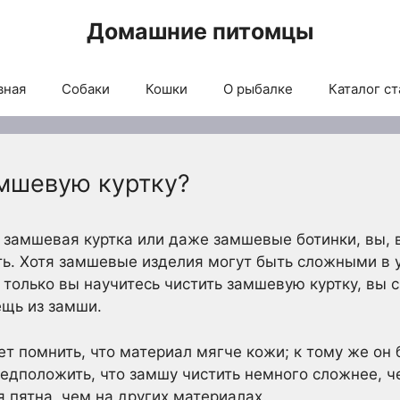
Домашние питомцы
вная
Собаки
Кошки
О рыбалке
Каталог ст
амшевую куртку?
а замшевая куртка или даже замшевые ботинки, вы, в
ть. Хотя замшевые изделия могут быть сложными в у
 только вы научитесь чистить замшевую куртку, вы 
ещь из замши.
ет помнить, что материал мягче кожи; к тому же он
едположить, что замшу чистить немного сложнее, че
 пятна, чем на других материалах.