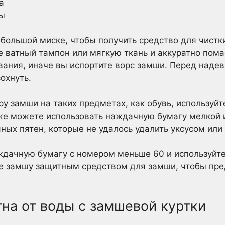
а
ды
ебольшой миске, чтобы получить средство для чист
е ватный тампон или мягкую ткань и аккуратно пома
ания, иначе вы испортите ворс замши. Перед наде
охнуть.
ру замши на таких предметах, как обувь, используй
же можете использовать наждачную бумагу мелкой 
яных пятен, которые не удалось удалить уксусом ил
ждачную бумагу с номером меньше 60 и используйте
те замшу защитным средством для замши, чтобы пре
тна от воды с замшевой куртки