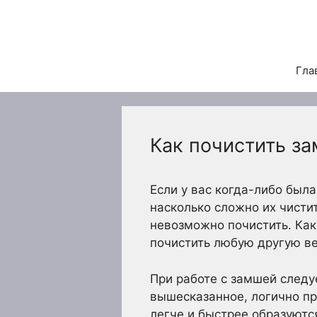
Перейти
к
содержимому
Гла
Как почистить з
Если у вас когда-либо был
насколько сложно их чисти
невозможно почистить. Как
почистить любую другую в
При работе с замшей следу
вышесказанное, логично пр
легче и быстрее образуются