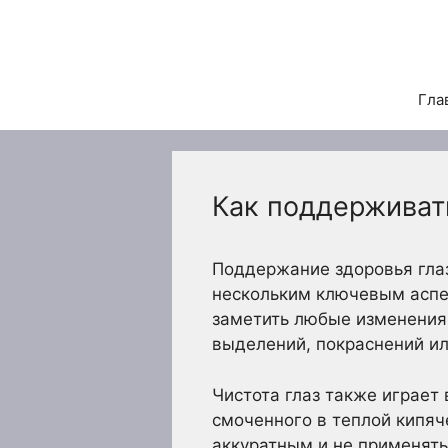
Перейти
к
содержимому
Гла
Как поддерживать
Поддержание здоровья глаз
нескольким ключевым аспек
заметить любые изменения 
выделений, покраснений ил
Чистота глаз также играет
смоченного в теплой кипяч
аккуратным и не применять