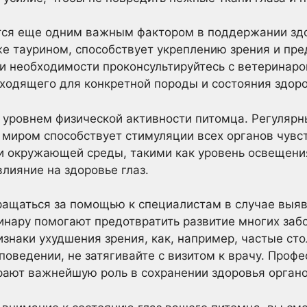
тся еще одним важным фактором в поддержании здор
кже таурином, способствует укреплению зрения и пр
и необходимости проконсультируйтесь с ветеринар
ходящего для конкретной породы и состояния здор
 уровнем физической активности питомца. Регуляр
миром способствует стимуляции всех органов чувст
ми окружающей среды, такими как уровень освещени
лияние на здоровье глаз.
ращаться за помощью к специалистам в случае выяв
инару помогают предотвратить развитие многих заб
изнаки ухудшения зрения, как, например, частые ст
поведении, не затягивайте с визитом к врачу. Проф
ают важнейшую роль в сохранении здоровья органо