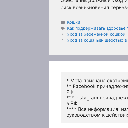
Обеспечив должный уход и 
риск возникновения серьез
Рубрики
Кошки
Метки
Как поддерживать здоровье 
Уход за беременной кошкой: 
Уход за кошачьей шерстью в
* Meta признана экстрем
** Facebook принадлежит
РФ
*** Instagram принадлеж
в РФ 
**** Вся информация, из
руководством к действи