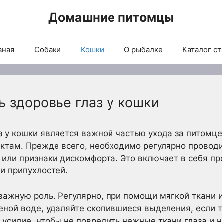
Домашние питомцы
вная
Собаки
Кошки
О рыбалке
Каталог ст
 здоровье глаз у кошки
 у кошки является важной частью ухода за питомце
там. Прежде всего, необходимо регулярно проводит
или признаки дискомфорта. Это включает в себя пр
и припухлостей.
 важную роль. Регулярно, при помощи мягкой ткани и
еной воде, удаляйте скопившиеся выделения, если 
 усилие, чтобы не повредить нежные ткани глаза и 