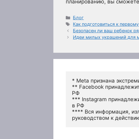
планированию, вы сможете
Рубрики
Блог
Метки
Как подготовиться к первому
Безопасен ли ваш ребенок р
Идеи милых украшений для 
* Meta признана экстрем
** Facebook принадлежит
РФ
*** Instagram принадлеж
в РФ 
**** Вся информация, из
руководством к действи