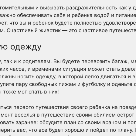
омительным и вызывать раздражительность как у де
 важно обеспечивать себя и ребенка водой и питани
ует, что вы и ребенок будете полностью удовлетвор
м. Счастливый животик — это счастливое путешеств
ную одежду
у, так и к родителям. Вы будете перевозить багаж, 
ьких часов, и временами ситуация может стать дово
олжны носить одежду, в которой легко двигаться и в
Купите пару свободных пижам и футболку и оденьте 
тоже мог спать в них!
яться первого путешествия своего ребенка на поез
мент веселья в путешествие своим обилием острот и
ровать заранее; обсудите план со своим врачом и по
ить вас, что все будет хорошо и пойдет по плану. 