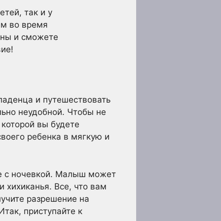
тей, так и у
ем во время
ены и сможете
ие!
младенца и путешествовать
льно неудобной. Чтобы не
 которой вы будете
своего ребенка в мягкую и
де с ночевкой. Малыш может
 хихиканья. Все, что вам
лучите разрешение на
Итак, приступайте к