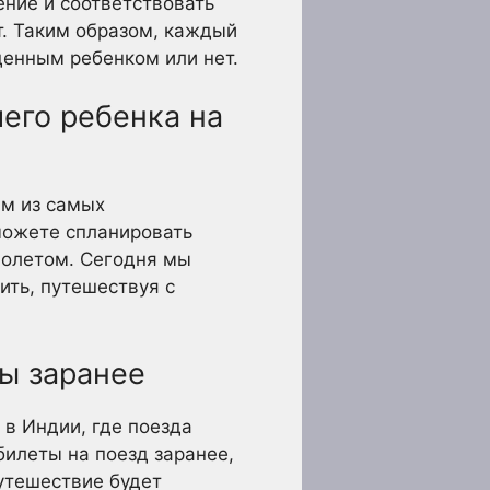
ние и соответствовать
т. Таким образом, каждый
денным ребенком или нет.
его ребенка на
им из самых
можете спланировать
молетом. Сегодня мы
ть, путешествуя с
ты заранее
 в Индии, где поезда
билеты на поезд заранее,
путешествие будет