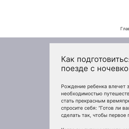
Перейти
к
содержимому
Гла
Как подготовитьс
поезде с ночевко
Рождение ребенка влечет 
необходимостью путешеств
стать прекрасным времяпре
спросите себя: “Готов ли 
сделать так, чтобы первое