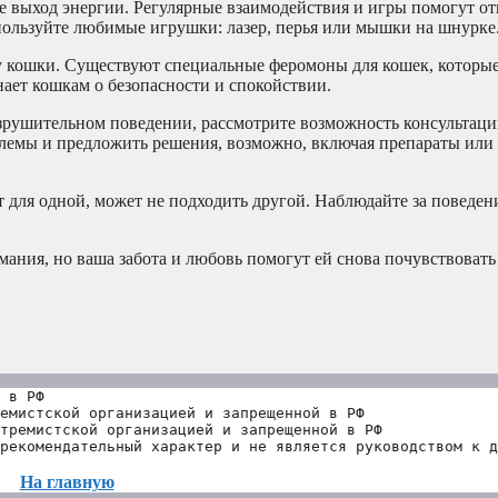
 выход энергии. Регулярные взаимодействия и игры помогут от
пользуйте любимые игрушки: лазер, перья или мышки на шнурке
у кошки. Существуют специальные феромоны для кошек, которые
ает кошкам о безопасности и спокойствии.
азрушительном поведении, рассмотрите возможность консультаци
блемы и предложить решения, возможно, включая препараты или
ет для одной, может не подходить другой. Наблюдайте за поведе
ания, но ваша забота и любовь помогут ей снова почувствовать
 в РФ
емистской организацией и запрещенной в РФ
тремистской организацией и запрещенной в РФ 
рекомендательный характер и не является руководством к д
На главную