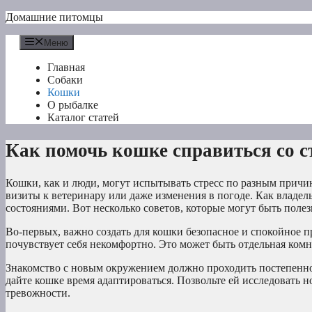
Перейти
Домашние питомцы
к
содержимому
Меню
Главная
Собаки
Кошки
О рыбалке
Каталог статей
Как помочь кошке справиться со с
Кошки, как и люди, могут испытывать стресс по разным причи
визиты к ветеринару или даже изменения в погоде. Как влад
состояниями. Вот несколько советов, которые могут быть полез
Во-первых, важно создать для кошки безопасное и спокойное про
почувствует себя некомфортно. Это может быть отдельная ком
Знакомство с новым окружением должно проходить постепенно
дайте кошке время адаптироваться. Позвольте ей исследовать 
тревожности.