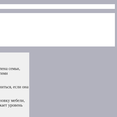
лена семьи,
тими
ниться, если она
новку мебели,
жает уровень