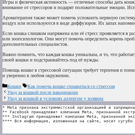
Игры и физическая активность — отличные способы дать кошке
внимание от стрессоров и подарят положительные эмоции. Ис
Ароматерапия также может помочь успокоить нервную систем
воздух или используются в виде диффузоров. Их запах напомин
Если кошка слишком напряжена или её стресс проявляется в р
или зоопсихологом. Они могут помочь определить корень про
дополнительных специалистов.
Важно помнить, что каждая кошка уникальна, и то, что работа
своей кошки и подстраивайтесь под её нужды.
Помощь кошке в стрессовой ситуации требует терпения и поним
и уверенно в любом окружении.
Рубрики
Метки
Кошки
Как помочь кошке справиться со стрессом
Уход за кошкой после вакцинации
Уход за кошкой в условиях аллергии у хозяина
* Meta признана экстремистской организацией и запрещена
** Facebook принадлежит компании Meta, признанной экстр
*** Instagram принадлежит компании Meta, признанной экс
**** Вся информация, изложенная на сайте, носит сугубо 