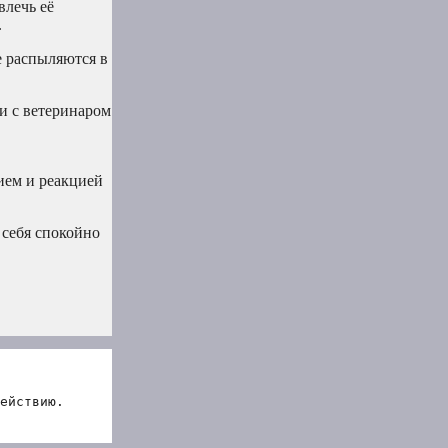
влечь её
.
 распыляются в
и с ветеринаром
нием и реакцией
 себя спокойно
ействию.