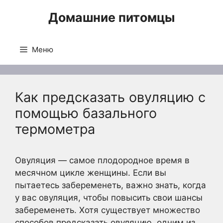
Перейти
Домашние питомцы
к
содержимому
Меню
Как предсказать овуляцию с
помощью базального
термометра
Овуляция — самое плодородное время в
месячном цикле женщины. Если вы
пытаетесь забеременеть, важно знать, когда
у вас овуляция, чтобы повысить свои шансы
забеременеть. Хотя существует множество
способов предсказать овуляцию, одним из