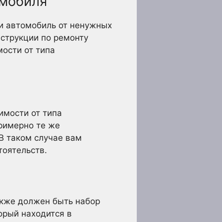
омобиля
ли автомобиль от ненужных
струкции по ремонту
мости от типа
имости от типа
римерно те же
В таком случае вам
тоятельств.
акже должен быть набор
орый находится в