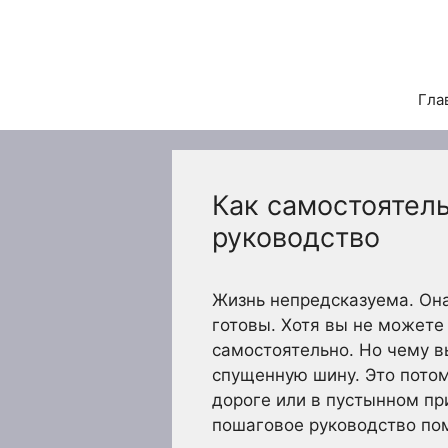
Перейти
к
содержимому
Гла
Как самостоятел
руководство
Жизнь непредсказуема. Она
готовы. Хотя вы не можете
самостоятельно. Но чему в
спущенную шину. Это потом
дороге или в пустынном п
пошаговое руководство пом