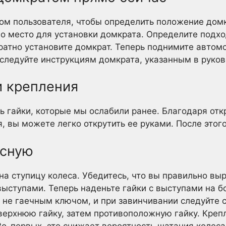
ом пользователя, чтобы определить положение дом
о место для установки домкрата. Определите подх
ратно установите домкрат. Теперь поднимите автом
следуйте инструкциям домкрата, указанным в руков
и крепления
ь гайки, которые мы ослабили ранее. Благодаря о
, вы можете легко открутить ее руками. После этог
асную
на ступицу колеса. Убедитесь, что вы правильно вы
ыступами. Теперь наденьте гайки с выступами на бо
а не гаечным ключом, и при завинчивании следуйте 
 верхнюю гайку, затем противоположную гайку. Креп
о-первых, это снижает вероятность шатания колеса.