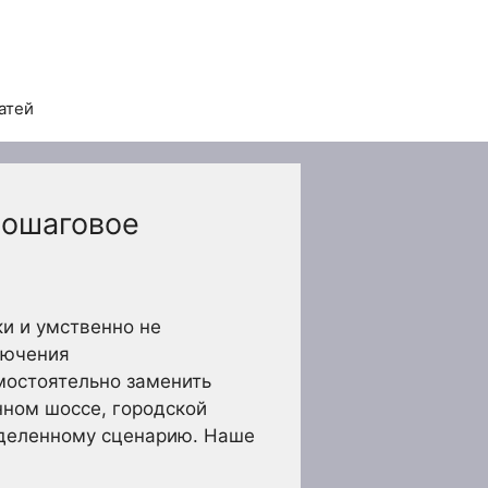
атей
пошаговое
и и умственно не
лючения
амостоятельно заменить
нном шоссе, городской
еделенному сценарию. Наше