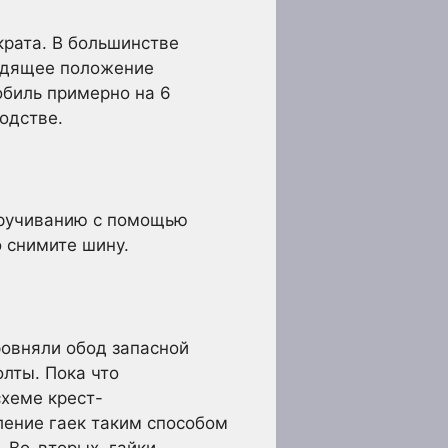
крата. В большинстве
одящее положение
обиль примерно на 6
одстве.
ткручиванию с помощью
о снимите шину.
ровняли обод запасной
лты. Пока что
схеме крест-
ление гаек таким способом
 Во-вторых, гайки