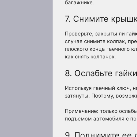
багажнике.
7. Снимите крышк
Проверьте, закрыты ли гай
случае снимите колпак, пр
плоского конца гаечного кл
как снять колпачок.
8. Ослабьте гайк
Используя гаечный ключ, н
затянуты. Поэтому, возмож
Примечание: только ослабь
подъемом автомобиля с п
9. Поднимите ее