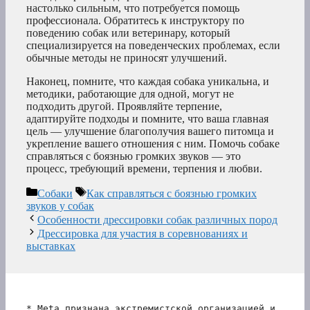
настолько сильным, что потребуется помощь
профессионала. Обратитесь к инструктору по
поведению собак или ветеринару, который
специализируется на поведенческих проблемах, если
обычные методы не приносят улучшений.
Наконец, помните, что каждая собака уникальна, и
методики, работающие для одной, могут не
подходить другой. Проявляйте терпение,
адаптируйте подходы и помните, что ваша главная
цель — улучшение благополучия вашего питомца и
укрепление вашего отношения с ним. Помочь собаке
справляться с боязнью громких звуков — это
процесс, требующий времени, терпения и любви.
Рубрики
Метки
Собаки
Как справляться с боязнью громких
звуков у собак
Особенности дрессировки собак различных пород
Дрессировка для участия в соревнованиях и
выставках
* Meta признана экстремистской организацией и 