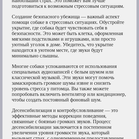
наибольший страх. Это поможет вам лучше
подготовиться к возможным стрессовым ситуациям.
Создание безопасного убежища — важный аспект
помощи собаке в стрессовых ситуациях. Обустройте
укрытие, где собака будет чувствовать себя в
безопасности. Это может быть клетка, оформленная
мягкими подстилками и игрушками, или просто
уютный уголок в доме. Убедитесь, что укрытие
находится в уютном месте, где звуки будут
минимально слышны.
Многие собаки успокаиваются от использования
специальных аудиозаписей с белым шумом или
классической музыкой. Эти звуки могут помочь
замаскировать громкие шумы извне и снизить
уровень стресса у питомца. Вы также можете
попробовать включить вентилятор или кондиционер,
чтобы создать постоянный фоновый шум.
Десенсибилизация и контробусловливание — это
эффективные методы коррекции поведения,
связанные с боязнью громких звуков. Процесс
десенсибилизации заключается в постепенном
увеличении уровня громкости звука, который
вызывает страх, с одновременным предоставлением