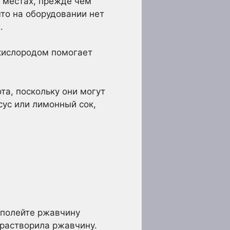
х местах, прежде чем
что на оборудовании нет
.
 кислородом помогает
та, поскольку они могут
сус или лимонный сок,
 полейте ржавчину
 растворила ржавчину.