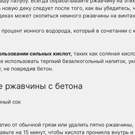
ашу палубу. Всегда обрабатывайте ржавчину на эти
новую деку следует после того, как вы убедитесь, 
деках может скопиться немного ржавчины на винтах
процент ионного водорода, который в сочетании с
ользовании сильных кислот,
таких как соляная кисло
е использовать терпкий безалкогольный напиток, ук
, не повредив бетон.
е ржавчины с бетона
нный сок
атио от обычной грязи или удалить пятно ржавчины,
авьте на 15 минут, чтобы кислота проникла внутрь и