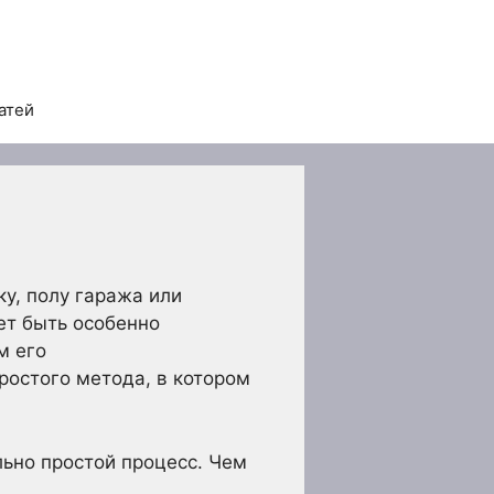
атей
у, полу гаража или
ет быть особенно
м его
ростого метода, в котором
льно простой процесс. Чем