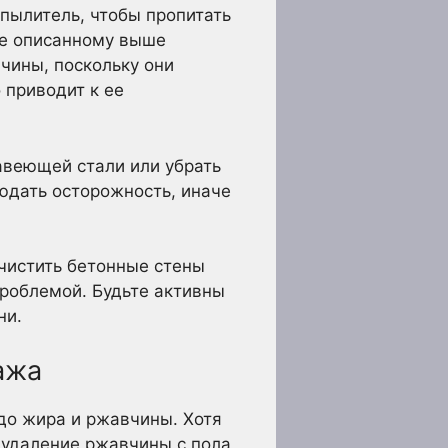
пылитель, чтобы пропитать
те описанному выше
чины, поскольку они
 приводит к ее
жавеющей стали или убрать
юдать осторожность, иначе
очистить бетонные стены
проблемой. Будьте активны
ни.
ажа
 до жира и ржавчины. Хотя
, удаление ржавчины с пола