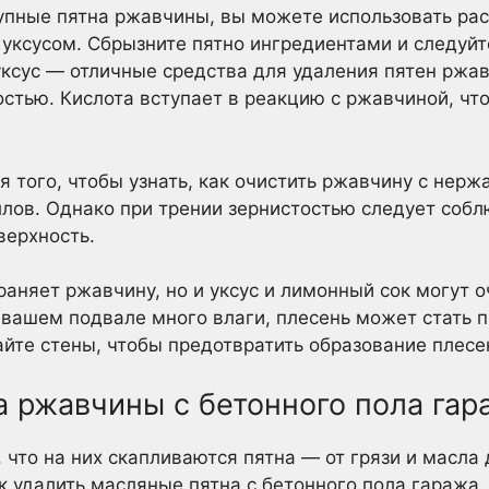
тупные пятна ржавчины, вы можете использовать рас
 уксусом. Сбрызните пятно ингредиентами и следуй
уксус — отличные средства для удаления пятен ржав
стью. Кислота вступает в реакцию с ржавчиной, что
я того, чтобы узнать, как очистить ржавчину с нер
ллов. Однако при трении зернистостью следует собл
верхность.
раняет ржавчину, но и уксус и лимонный сок могут 
в вашем подвале много влаги, плесень может стать 
йте стены, чтобы предотвратить образование плесе
а ржавчины с бетонного пола гар
 что на них скапливаются пятна — от грязи и масла
ак удалить масляные пятна с бетонного пола гаража