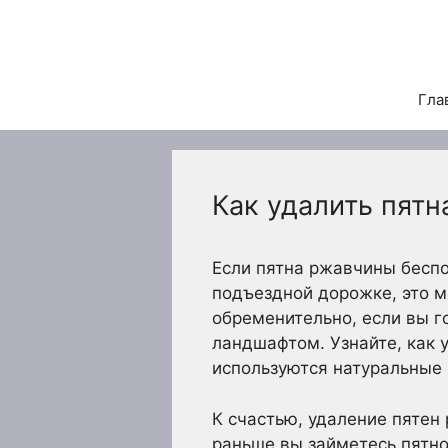
Перейти
к
содержимому
Гла
Как удалить пятн
Если пятна ржавчины беспо
подъездной дорожке, это м
обременительно, если вы 
ландшафтом. Узнайте, как 
используются натуральные
К счастью, удаление пятен
раньше вы займетесь пятно