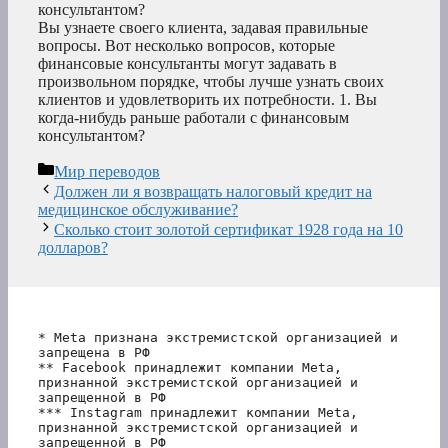
консультантом?
Вы узнаете своего клиента, задавая правильные
вопросы. Вот несколько вопросов, которые
финансовые консультанты могут задавать в
произвольном порядке, чтобы лучше узнать своих
клиентов и удовлетворить их потребности. 1. Вы
когда-нибудь раньше работали с финансовым
консультантом?
Рубрики
Мир переводов
Должен ли я возвращать налоговый кредит на
медицинское обслуживание?
Сколько стоит золотой сертификат 1928 года на 10
долларов?
* Meta признана экстремистской организацией и 
запрещена в РФ
** Facebook принадлежит компании Meta, 
признанной экстремистской организацией и 
запрещенной в РФ
*** Instagram принадлежит компании Meta, 
признанной экстремистской организацией и 
запрещенной в РФ 