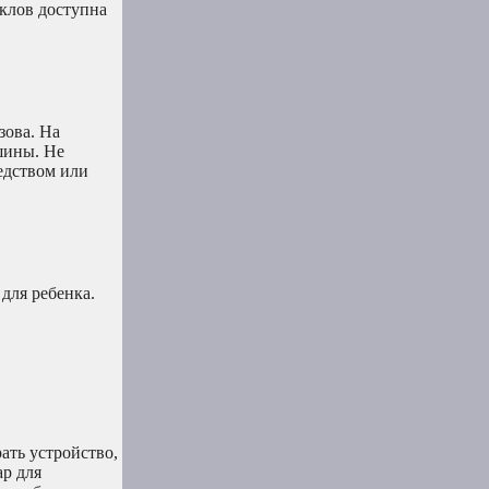
иклов доступна
зова. На
шины. Не
едством или
для ребенка.
ать устройство,
ар для