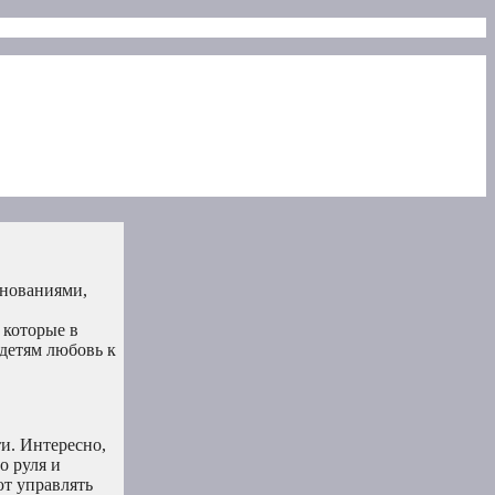
внованиями,
 которые в
детям любовь к
и. Интересно,
о руля и
ют управлять