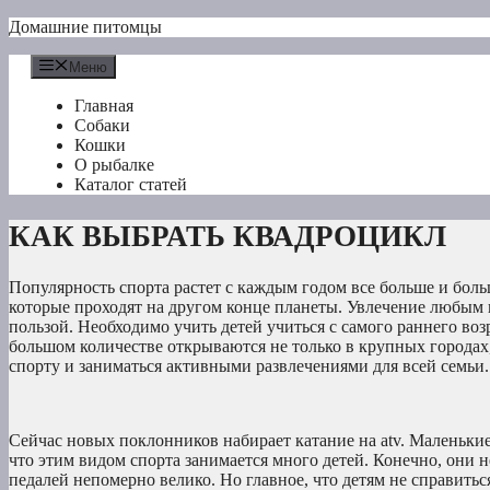
Перейти
Домашние питомцы
к
содержимому
Меню
Главная
Собаки
Кошки
О рыбалке
Каталог статей
КАК ВЫБРАТЬ КВАДРОЦИКЛ
Популярность спорта растет с каждым годом все больше и бол
которые проходят на другом конце планеты. Увлечение любым в
пользой. Необходимо учить детей учиться с самого раннего воз
большом количестве открываются не только в крупных городах
спорту и заниматься активными развлечениями для всей семьи.
Сейчас новых поклонников набирает катание на atv. Маленьки
что этим видом спорта занимается много детей. Конечно, они 
педалей непомерно велико. Но главное, что детям не справить