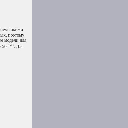
нием такими
лых, поэтому
же модели для
см3
у 50
. Для