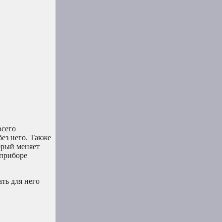
всего
без него. Также
орый меняет
 приборе
ть для него