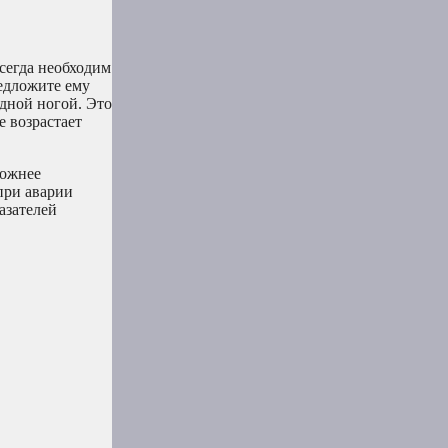
сегда необходим
редложите ему
одной ногой. Это
 возрастает
ложнее
при аварии
азателей