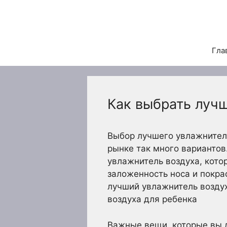
Перейти
к
содержимому
Гла
Как выбрать луч
Выбор лучшего увлажнителя
рынке так много вариантов
увлажнитель воздуха, кото
заложенность носа и покрас
лучший увлажнитель воздух
воздуха для ребенка
Важные вещи, которые вы 