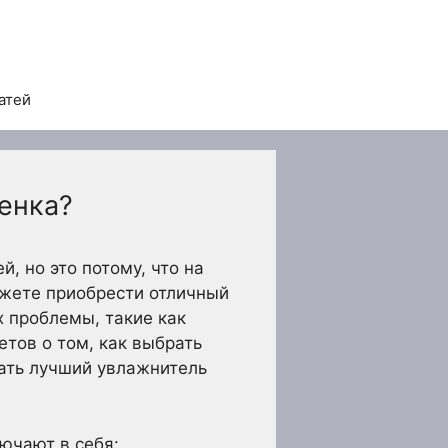
атей
енка?
, но это потому, что на
ожете приобрести отличный
 проблемы, такие как
етов о том, как выбрать
ать лучший увлажнитель
ючают в себя: