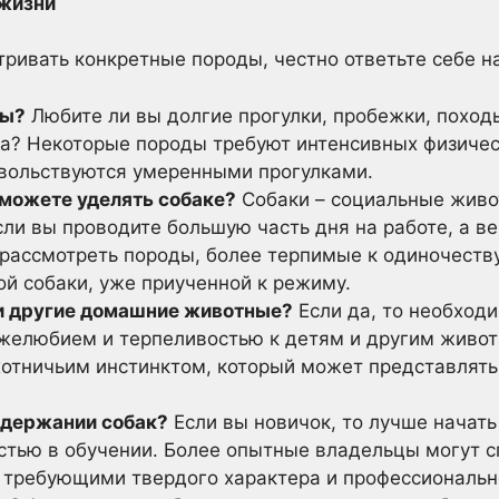
 жизни
ривать конкретные породы, честно ответьте себе на
ны?
Любите ли вы долгие прогулки, пробежки, поход
а? Некоторые породы требуют интенсивных физическ
овольствуются умеренными прогулками.
можете уделять собаке?
Собаки – социальные жив
сли вы проводите большую часть дня на работе, а в
рассмотреть породы, более терпимые к одиночеству
ой собаки, уже приученной к режиму.
или другие домашние животные?
Если да, то необход
желюбием и терпеливостью к детям и другим живо
отничьим инстинктом, который может представлять
содержании собак?
Если вы новичок, то лучше начать
стью в обучении. Более опытные владельцы могут с
требующими твердого характера и профессиональн