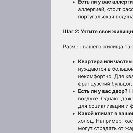
Есть ли у вас аллерг
аллергией, стоит рас
португальская водяна
Шаг 2: Учтите свои жилищ
Размер вашего жилища так
Квартира или частны
нуждаются в большом
некомфортно. Для кв
французский бульдог,
Есть ли у вас двор?
Н
воздухе. Однако даж
для социализации и ф
Какой климат в ваше
холод. Например, ха
могут страдать от жа