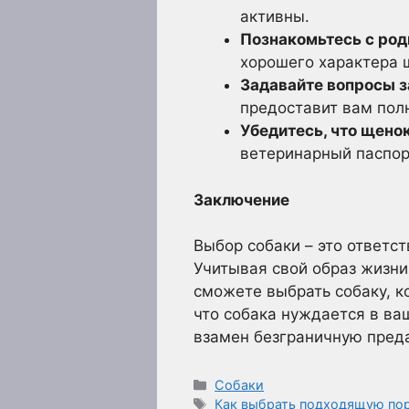
активны.
Познакомьтесь с род
хорошего характера 
Задавайте вопросы з
предоставит вам пол
Убедитесь, что щено
ветеринарный паспор
Заключение
Выбор собаки – это ответс
Учитывая свой образ жизни
сможете выбрать собаку, к
что собака нуждается в ва
взамен безграничную преда
Рубрики
Собаки
Метки
Как выбрать подходящую пор