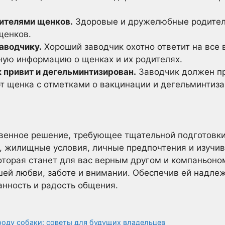
ителями щенков.
Здоровые и дружелюбные родители
щенков.
аводчику.
Хороший заводчик охотно ответит на все 
ную информацию о щенках и их родителях.
к привит и дегельминтизирован.
Заводчик должен п
т щенка с отметками о вакцинации и дегельминтиза
твенное решение, требующее тщательной подготовки
, жилищные условия, личные предпочтения и изучив
оторая станет для вас верным другом и компаньоном
шей любви, заботе и внимании. Обеспечив ей надле
нность и радость общения.
оду собаки: советы для будущих владельцев