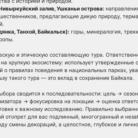
тва с историей и природой.
 Чивыркуйский залив, Ушканьи острова:
направления
шественников, предлагающие дикую природу, терма
й.
нка, Танхой, Байкальск):
горы, минералогия, трекк
ропы.
ескую и этическую составляющую тура. Ответствен
на хрупкую экосистему: использует утвержденные с
й о правилах поведения в национальных парках, ув
зу такого тура — это вклад в сохранение Байкала.
ыбора сводится к последовательности: цель → сезо
изатора → фокусировка на локации → оценка ответс
отовке к важному исследованию. Правильно выбранн
ый отопрет для вас подлинный, многогранный и нез
еду смены декораций, а целостное, глубокое и личн