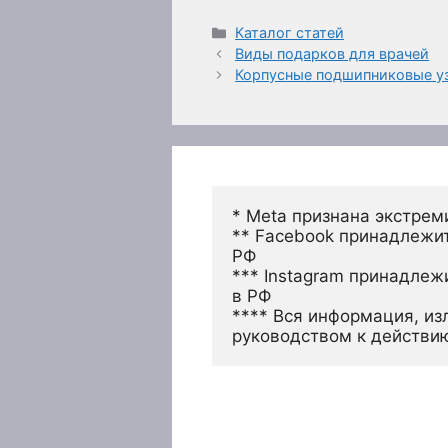
Рубрики
Каталог статей
Виды подарков для врачей
Корпусные подшипниковые у
* Meta признана экстрем
** Facebook принадлежит
РФ
*** Instagram принадлеж
в РФ 
**** Вся информация, из
руководством к действи