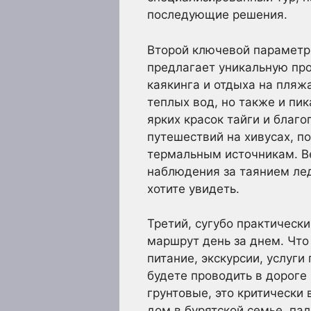
последующие решения.
Второй ключевой параметр 
предлагает уникальную про
каякинга и отдыха на пляж
теплых вод, но также и пи
ярких красок тайги и благ
путешествий на хивусах, по
термальным источникам. В
наблюдения за таянием лед
хотите увидеть.
Третий, сугубо практическ
маршрут день за днем. Что
питание, экскурсии, услуги
будете проводить в дороге
грунтовые, это критически 
дом в бурятской семье, па