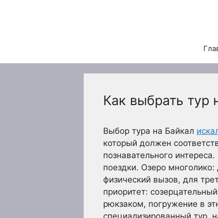
Перейти
к
содержимому
Гла
Как выбрать тур 
Выбор тура на Байкал
иска
который должен соответст
познавательного интереса.
поездки. Озеро многолико: 
физический вызов, для тре
приоритет: созерцательный
рюкзаком, погружение в эт
специализированный тур, н