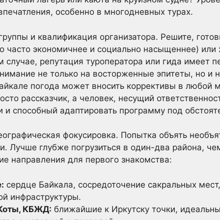
впечатления, особенно в многодневных турах.
группы и квалификация организатора. Решите, готов
то часто экономичнее и социально насыщеннее) или
м случае, репутация туроператора или гида имеет п
нимание не только на восторженные эпитеты, но и 
айкале погода может вносить коррективы в любой 
осто рассказчик, а человек, несущий ответственнос
 и способный адаптировать программу под обстоят
ографическая фокусировка. Попытка объять необъят
ти. Лучше глубже погрузиться в один-два района, че
ие направления для первого знакомства:
:
сердце Байкала, сосредоточение сакральных мест
ой инфраструктуры.
Коты, КБЖД:
ближайшие к Иркутску точки, идеальны