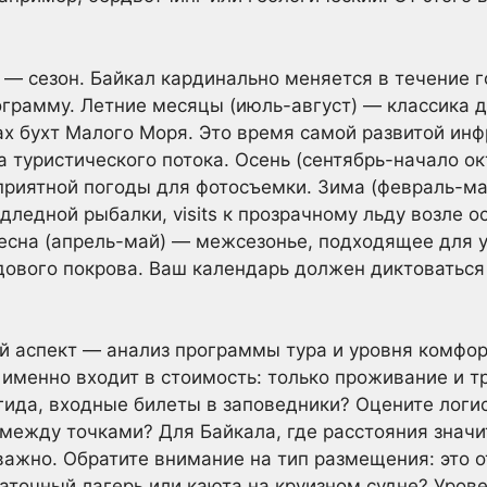
— сезон. Байкал кардинально меняется в течение г
грамму. Летние месяцы (июль-август) — классика д
ах бухт Малого Моря. Это время самой развитой ин
ка туристического потока. Осень (сентябрь-начало о
оприятной погоды для фотосъемки. Зима (февраль-ма
дледной рыбалки, visits к прозрачному льду возле о
есна (апрель-май) — межсезонье, подходящее для у
ового покрова. Ваш календарь должен диктоваться
ий аспект — анализ программы тура и уровня комфор
 именно входит в стоимость: только проживание и т
 гида, входные билеты в заповедники? Оцените логи
 между точками? Для Байкала, где расстояния значи
важно. Обратите внимание на тип размещения: это о
латочный лагерь или каюта на круизном судне? Уров