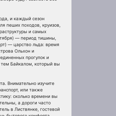
ода, и каждый сезон
ля пеших походов, круизов,
фраструктуры и самых
ктября) — период тишины,
рт) — царство льда: время
строва Ольхон и
единенных прогулок и
 тем Байкалом, который вы
та. Внимательно изучите
ранспорт, или также
стику: сколько времени вы
тельны, а дороги часто
тель в Листвянке, гостевой
ень бытового комфорта