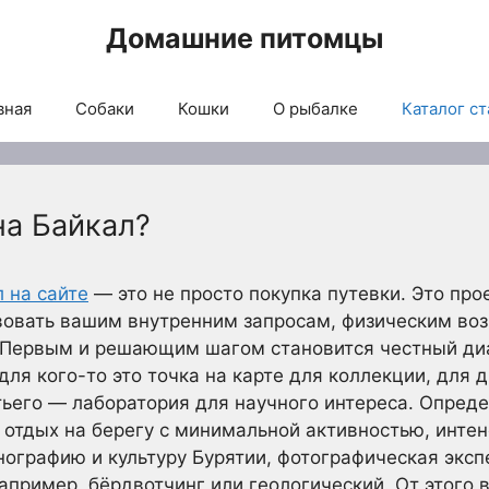
Домашние питомцы
вная
Собаки
Кошки
О рыбалке
Каталог ст
на Байкал?
л на сайте
— это не просто покупка путевки. Это про
вовать вашим внутренним запросам, физическим во
 Первым и решающим шагом становится честный диа
для кого-то это точка на карте для коллекции, для 
тьего — лаборатория для научного интереса. Опреде
 отдых на берегу с минимальной активностью, интен
нографию и культуру Бурятии, фотографическая эксп
апример, бёрдвотчинг или геологический. От этого 