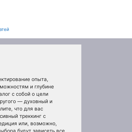
атей
ектирование опыта,
зможностям и глубине
лог с собой о цели
другого — духовный и
лите, что для вас
сивный треккинг с
едиция или, возможно,
выбора будут зависеть все