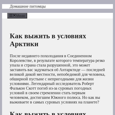
Перейти
Домашние питомцы
к
содержимому
Меню
Как выжить в условиях
Арктики
После недавнего похолодания в Соединенном
Королевстве, в результате которого температура резко
упала и страна стала разрушенной, это может
заставить вас задуматься об Антарктиде — последней
великой дикой местности, непобедимой для человека,
обширной пустыне с непригодными для жизни
условиями. Легендарный исследователь Роберт
Фалькон Скотт погиб из-за суровых погодных
условий в своем стремлении стать первым
человеком, достигшим Южного полюса. Но как вы
выживаете в самых суровых условиях на планете?
Как выжить в условиях