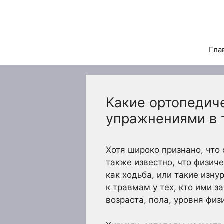
Перейти
к
содержимому
Гла
Какие ортопедич
упражнениями в 
Хотя широко признано, что
также известно, что физич
как ходьба, или такие изн
к травмам у тех, кто ими 
возраста, пола, уровня физ