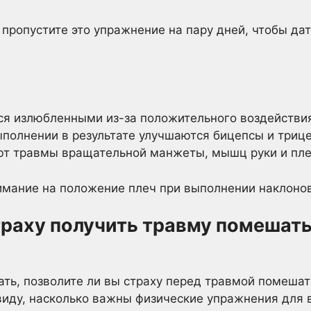
пропустите это упражнение на пару дней, чтобы дат
ся излюбленными из-за положительного воздействия
ыполнении в результате улучшаются бицепсы и триц
ют травмы вращательной манжеты, мышц руки и пле
мание на положение плеч при выполнении наклонов
траху получить травму помешат
ать, позволите ли вы страху перед травмой помеша
виду, насколько важны физические упражнения для