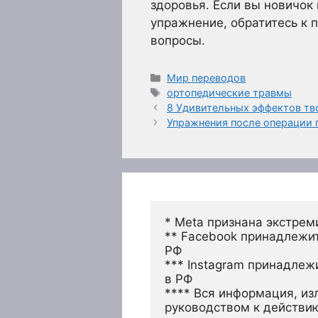
здоровья. Если вы новичок
упражнение, обратитесь к 
вопросы.
Рубрики
Мир переводов
Метки
ортопедические травмы
8 Удивительных эффектов тв
Упражнения после операции п
* Meta признана экстрем
** Facebook принадлежит
РФ
*** Instagram принадлеж
в РФ 
**** Вся информация, из
руководством к действи