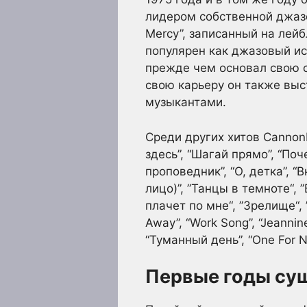
лидером собственной джазов
Mercy”, записанный на лейб
популярен как джазовый ис
прежде чем основал свою с
свою карьеру он также выс
музыкантами.
Среди других хитов Cannonb
здесь”, “Шагай прямо”, “По
проповедник”, “О, детка”, “
лицо)”, ”Танцы в темноте“, 
плачет по мне“, ”Зрелище“,
Away”, “Work Song”, “Jeannin
“Туманный день”, “One For 
Первые годы сущ