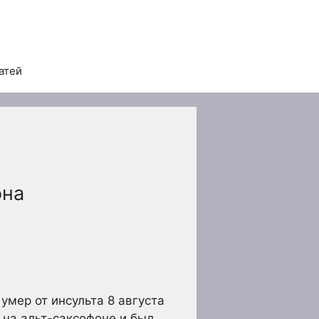
атей
она
умер от инсульта 8 августа
 на альт-саксофоне и был