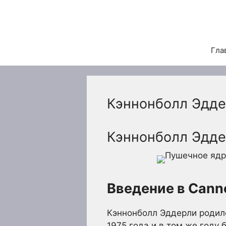
Перейти
к
содержимому
Гла
Кэннонболл Эдд
Кэннонболл Эдде
Введение в Canno
Кэннонболл Эддерли родился
1975 года и в том же году