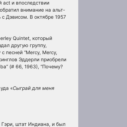
й act и впоследствии
 обратил внимание на альт-
 с Дэвисом. В октябре 1957
rley Quintet, который
оздал другую группу,
с песней “Mercy, Mercy,
 синглов Эддерли приобрели
ba” (# 66, 1963), “Почему?
уда «
Сыграй для меня
в Гэри, штат Индиана, и был