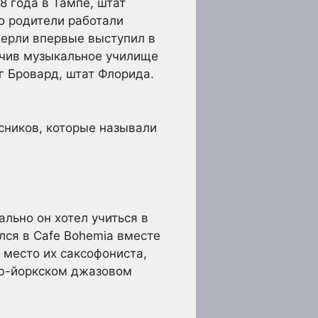
 года в Тампе, штат
го родители работали
дерли впервые выступил в
нчив музыкальное училище
г Бровард, штат Флорида.
сников, которые называли
ально он хотел учиться в
лся в Cafe Bohemia вместе
 место их саксофониста,
ью-йоркском джазовом