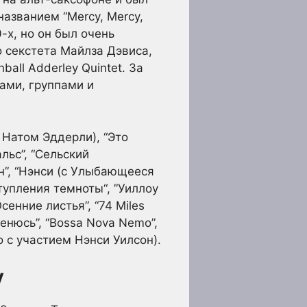
названием “Mercy, Mercy,
-х, но он был очень
 секстета Майлза Дэвиса,
ll Adderley Quintet. За
ами, группами и
 Натом Эддерли), “Это
льс”, “Сельский
он”, “Нэнси (с Улыбающееся
ступления темноты“, ”Уиллоу
сенние листья”, “74 Miles
е женюсь”, “Bossa Nova Nemo”,
о с участием Нэнси Уилсон).
y