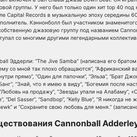
ой группы. У него был только один хит top 40 под 
ле Capital Records в музыкальную эпоху середины 60
полнитель. Кэннонболл был участником знаменитого
обственную джазовую группу под названием Cannonba
тупал со многими другими легендарными коллектив
all Эддерли: “The Jive Samba” (написана его братом
чему со мной так плохо обращаются”, “Африканский ва
Внутри прямо”, “Один для папочки”, “Эльза”, “Брат Дж
”Банг“, ”Знай, что я имею в виду“, ”Богемия после на
 ”Любовь на продажу“, ”Звезды упали на Алабаму“, «О
e”, “Del Sasser”, “Sandbop”, “Kelly Blue”, “Я никогда н
Newk” и “Сохраните свою любовь для меня.” (записан
ествования Cannonball Adderle