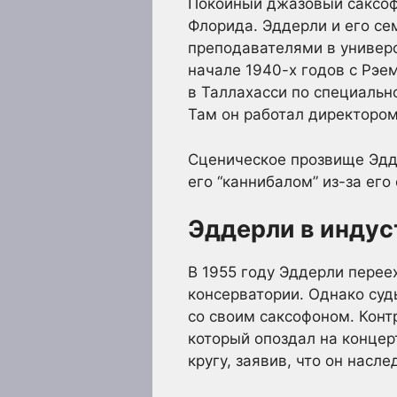
Покойный джазовый саксофо
Флорида. Эддерли и его се
преподавателями в универ
начале 1940-х годов с Рэе
в Таллахасси по специальн
Там он работал директором
Сценическое прозвище Эдде
его “каннибалом” из-за его
Эддерли в индус
В 1955 году Эддерли переех
консерватории. Однако суд
со своим саксофоном. Конт
который опоздал на концер
кругу, заявив, что он насл