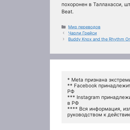
похоронен в Таллахасси, ш
Beat.
Рубрики
Мир переводов
Чарли Грейси
Buddy Knox and the Rhythm Or
* Meta признана экстрем
** Facebook принадлежит
РФ
*** Instagram принадлеж
в РФ 
**** Вся информация, из
руководством к действи