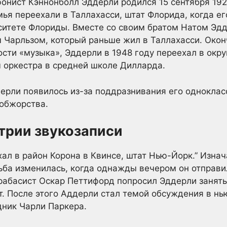
нист Кэннонболл Эддерли родился 15 сентября 1928
мья переехали в Таллахасси, штат Флорида, когда е
ситете Флориды. Вместе со своим братом Натом Эд
м Чарльзом, который раньше жил в Таллахасси. Око
ости «музыка», Эддерли в 1948 году переехал в окру
 оркестра в средней школе Дилларда.
рли появилось из-за поддразнивания его одноклас
 обжорства.
трии звукозаписи
ал в район Корона в Квинсе, штат Нью-Йорк.” Изнач
ьба изменилась, когда однажды вечером он отправи
рабасист Оскар Петтифорд попросил Эддерли занять
т. После этого Аддерли стал темой обсуждения в н
едник Чарли Паркера.