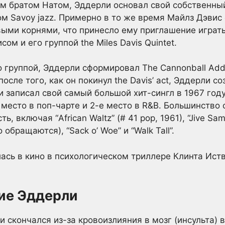
оим братом Натом, Эддерли основал свой собственны
ом Savoy jazz. Примерно в то же время Майлз Дэвис
ыми корнями, что принесло ему приглашение играть
сом и его группой the Miles Davis Quintet.
го группой, Эддерли сформировал The Cannonball Adde
осле того, как он покинул the Davis’ act, Эддерли с
 записал свой самый большой хит-сингл в 1967 году 
е место в поп-чарте и 2-е место в R&B. Большинство
, включая “African Waltz” (# 41 pop, 1961), “Jive Sam
обращаются), “Sack o’ Woe” и “Walk Tall”.
лась в кино в психологическом триллере Клинта Иств
ие Эддерли
и скончался из-за кровоизлияния в мозг (инсульта) 