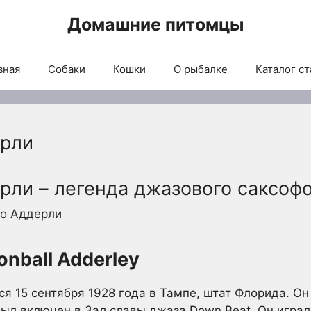
Домашние питомцы
вная
Собаки
Кошки
О рыбалке
Каталог ст
ерли
рли – легенда джазового саксоф
nball Adderley
 15 сентября 1928 года в Тампе, штат Флорида. Он 
 был включен в Зал славы джаза Down Beat. Он играл