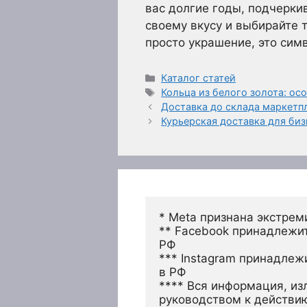
вас долгие годы, подчерки
своему вкусу и выбирайте т
просто украшение, это сим
Рубрики
Каталог статей
Метки
Кольца из белого золота: ос
Доставка до склада маркетп
Курьерская доставка для биз
* Meta признана экстрем
** Facebook принадлежит
РФ
*** Instagram принадлеж
в РФ 
**** Вся информация, из
руководством к действи