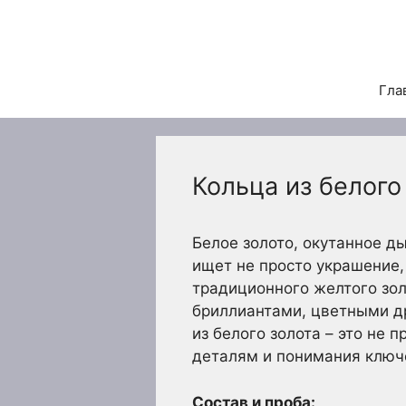
Перейти
к
содержимому
Гла
Кольца из белого
Белое золото, окутанное д
ищет не просто украшение,
традиционного желтого зол
бриллиантами, цветными д
из белого золота – это не 
деталям и понимания ключе
Состав и проба: