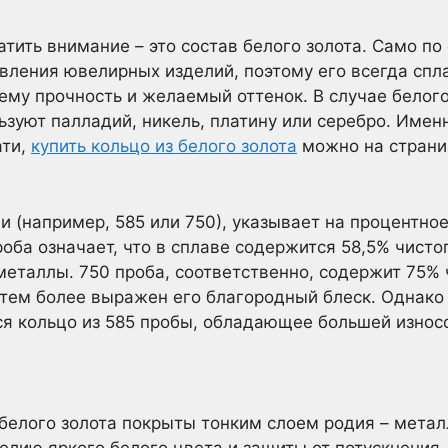
атить внимание – это состав белого золота. Само по
вления ювелирных изделий, поэтому его всегда спл
ему прочность и желаемый оттенок. В случае белого
ьзуют палладий, никель, платину или серебро. Имен
ати,
купить кольцо из белого золота
можно на страни
ии (например, 585 или 750), указывает на процентно
проба означает, что в сплаве содержится 58,5% чисто
металлы. 750 проба, соответственно, содержит 75% 
 тем более выражен его благородный блеск. Однако
я кольцо из 585 пробы, обладающее большей износ
 белого золота покрыты тонким слоем родия – метал
елию яркого белого цвета и защиты от потускнения