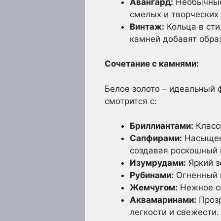
Авангард:
Необычные 
смелых и творческих
Винтаж:
Кольца в сти
камней добавят образ
Сочетание с камнями:
Белое золото – идеальный 
смотрится с:
Бриллиантами:
Класс
Сапфирами:
Насыщенн
создавая роскошный 
Изумрудами:
Яркий з
Рубинами:
Огненный к
Жемчугом:
Нежное си
Аквамаринами:
Прозр
легкости и свежести.