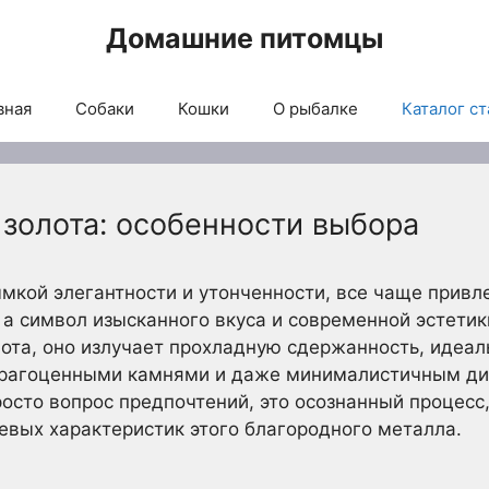
Домашние питомцы
вная
Собаки
Кошки
О рыбалке
Каталог ст
 золота: особенности выбора
ымкой элегантности и утонченности, все чаще привл
 а символ изысканного вкуса и современной эстетики
ота, оно излучает прохладную сдержанность, идеа
рагоценными камнями и даже минималистичным ди
просто вопрос предпочтений, это осознанный процес
вых характеристик этого благородного металла.