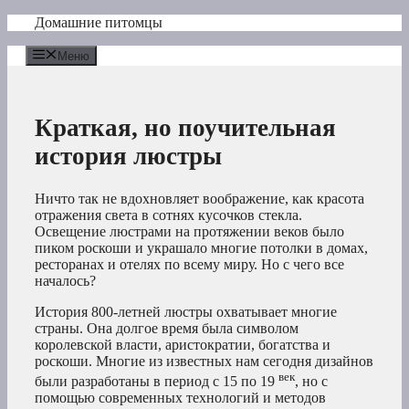
Перейти
Домашние питомцы
к
содержимому
Меню
Краткая, но поучительная
история люстры
Ничто так не вдохновляет воображение, как красота
отражения света в сотнях кусочков стекла.
Освещение люстрами на протяжении веков было
пиком роскоши и украшало многие потолки в домах,
ресторанах и отелях по всему миру. Но с чего все
началось?
История 800-летней люстры охватывает многие
страны. Она долгое время была символом
королевской власти, аристократии, богатства и
роскоши. Многие из известных нам сегодня дизайнов
век
были разработаны в период с 15 по 19
, но с
помощью современных технологий и методов