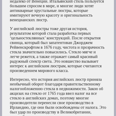
недалеко от Венеции. Итальянский стиль пользуется
большим спросом в мире, и многие люди хотят
антикварные хрустальные люстры, которые
имитируют вечную красоту и оригинальность
венецианских люстр.
У английской люстры тоже другая история,
результатом которой стала разработка первых
‘цельностеклянных’ конструкций. После открытия
свинца, который был запатентован Джорджем
Рейвенскрофтом в 1676 году, чистота и прозрачность
стекла значительно повысились. Стекло мягче и
легче режется, а также отражает самый красивый
радужный спектр света. Это новшество вызывает
интерес к английским люстрам, которые считаются
произведением мирового класса.
Интересно, что история английских люстр приняла
необычный оборот благодаря правительственному
налогообложению стекла в недвижимости. Закон об
акцизах на стекло от 1765 года ввел налог на все
стекло в английских домах, поэтому многие
производители перенесли свое производство в
Ирландию, где они были освобождены от налога. Это
был удар по производству в Великобритании,