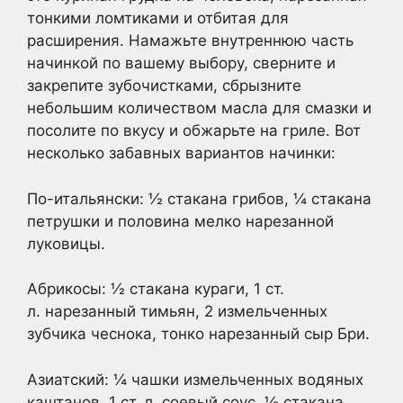
тонкими ломтиками и отбитая для
расширения. Намажьте внутреннюю часть
начинкой по вашему выбору, сверните и
закрепите зубочистками, сбрызните
небольшим количеством масла для смазки и
посолите по вкусу и обжарьте на гриле. Вот
несколько забавных вариантов начинки:
По-итальянски: ½ стакана грибов, ¼ стакана
петрушки и половина мелко нарезанной
луковицы.
Абрикосы: ½ стакана кураги, 1 ст.
л. нарезанный тимьян, 2 измельченных
зубчика чеснока, тонко нарезанный сыр Бри.
Азиатский: ¼ чашки измельченных водяных
каштанов, 1 ст. л. соевый соус, ½ стакана