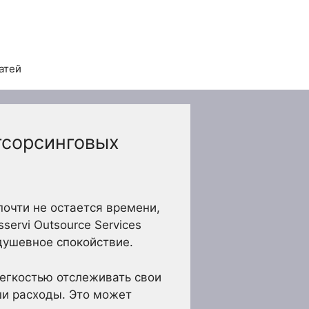
атей
тсорсинговых
почти не остается времени,
ervi Outsource Services
душевное спокойствие.
егкостью отслеживать свои
ши расходы. Это может