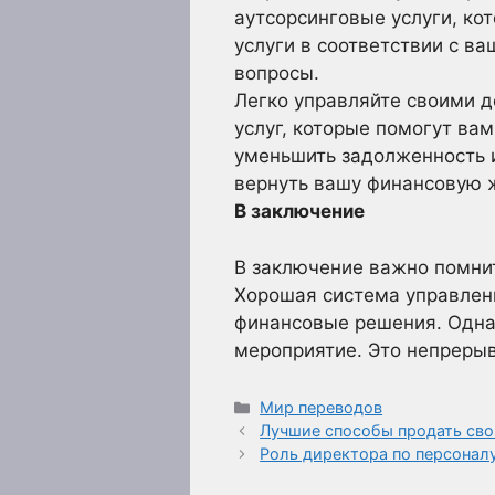
аутсорсинговые услуги, к
услуги в соответствии с в
вопросы.
Легко управляйте своими 
услуг, которые помогут ва
уменьшить задолженность и
вернуть вашу финансовую ж
В заключение
В заключение важно помнить
Хорошая система управлен
финансовые решения. Однак
мероприятие. Это непрерыв
Рубрики
Мир переводов
Лучшие способы продать сво
Роль директора по персоналу