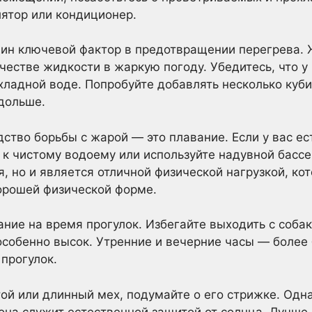
ятор или кондиционер.
ин ключевой фактор в предотвращении перегрева. 
естве жидкости в жаркую погоду. Убедитесь, что у
хладной воде. Попробуйте добавлять несколько куби
дольше.
ство борьбы с жарой — это плавание. Если у вас ес
 к чистому водоему или используйте надувной бассе
, но и является отличной физической нагрузкой, ко
орошей физической форме.
ание на время прогулок. Избегайте выходить с соба
 особенно высок. Утренние и вечерние часы — более
 прогулок.
той или длинный мех, подумайте о его стрижке. Одна
 она служит естественной защитой от солнца. Лучше