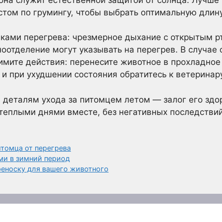
том по грумингу, чтобы выбрать оптимальную длину
аками перегрева: чрезмерное дыхание с открытым р
оотделение могут указывать на перегрев. В случае
имите действия: перенесите животное в прохладное
и при ухудшении состояния обратитесь к ветеринару
 деталям ухода за питомцем летом — залог его здор
теплыми днями вместе, без негативных последстви
итомца от перегрева
ми в зимний период
еноску для вашего животного