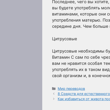
Последнее, чего вы хотите,
вы будете употреблять мо
витаминами, которые они с
употребления матерью. Поэ
середине дня. Чем больше 
Цитрусовые
Цитрусовые необходимы буд
Витамин С сам по себе чре
вам не нравится особая тек
употреблять их в таком вид
свой организм и, в конечно
Рубрики
Мир переводов
8 Средств для естественног
Как избавиться от живота п