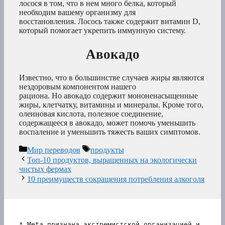
лосося в том, что в нем много белка, который
необходим вашему организму для
восстановления. Лосось также содержит витамин D,
который помогает укрепить иммунную систему.
Авокадо
Известно, что в большинстве случаев жиры являются
нездоровым компонентом нашего
рациона. Но авокадо содержит мононенасыщенные
жиры, клетчатку, витамины и минералы. Кроме того,
олеиновая кислота, полезное соединение,
содержащееся в авокадо, может помочь уменьшить
воспаление и уменьшить тяжесть ваших симптомов.
Рубрики
Метки
Мир переводов
продукты
Топ-10 продуктов, выращенных на экологически
чистых фермах
10 преимуществ сокращения потребления алкоголя
* Meta признана экстремистской организацией и 