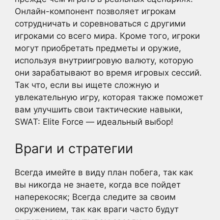
Онлайн-компонент позволяет игрокам
сотрудничать и соревноваться с другими
игроками со всего мира. Кроме того, игроки
могут приобретать предметы и оружие,
используя внутриигровую валюту, которую
они зарабатывают во время игровых сессий.
Так что, если вы ищете сложную и
увлекательную игру, которая также поможет
вам улучшить свои тактические навыки,
SWAT: Elite Force — идеальный выбор!
Враги и стратегии
Всегда имейте в виду план побега, так как
вы никогда не знаете, когда все пойдет
наперекосяк; Всегда следите за своим
окружением, так как враги часто будут