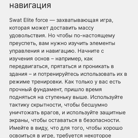
навигация
Swat Elite force — захватывающая игра,
которая может доставить массу
удовольствия. Но чтобы по-настоящему
преуспеть, вам нужно изучить элементы
управления и навигацию. Начните с
изучения основ – например, как
передвигаться, прятаться и проникать в
здания – и потренируйтесь использовать их в
режиме тренировки. Как только у вас есть
прочный фундамент, пришло время
подняться на ступеньку выше. Используйте
тактику скрытности, чтобы бесшумно
уничтожать врагов, и используйте защитные
экраны, чтобы оставаться в безопасности.
Имейте в виду, что для того, чтобы хорошо
освоиться в игре, требуется некоторое