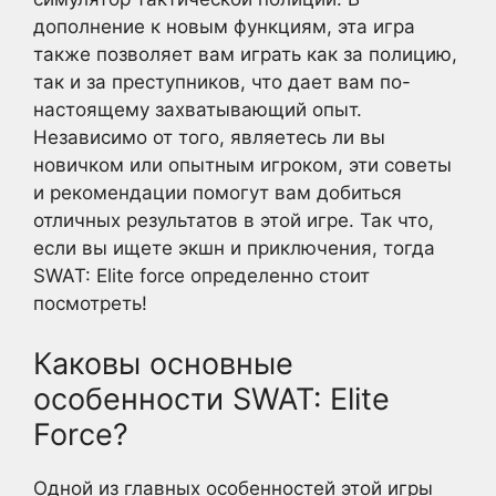
дополнение к новым функциям, эта игра
также позволяет вам играть как за полицию,
так и за преступников, что дает вам по-
настоящему захватывающий опыт.
Независимо от того, являетесь ли вы
новичком или опытным игроком, эти советы
и рекомендации помогут вам добиться
отличных результатов в этой игре. Так что,
если вы ищете экшн и приключения, тогда
SWAT: Elite force определенно стоит
посмотреть!
Каковы основные
особенности SWAT: Elite
Force?
Одной из главных особенностей этой игры