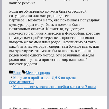
вашего ребенка.
Роды не обязательно должны быть стрессовой
ситуацией ни для матери, ни для ее
партнера. Несмотря на то, что показывает популярная
культура, роды могут быть и должны быть
позитивным опытом. К счастью, существует
множество различных методов и философий, которые
помогут вам пройти через весь процесс и позволят
выбрать желаемый план родов. Независимо от того,
какой из этих методов говорит вам больше всего, или
вы чувствуете, что могли бы включить в свой план
родов более одного метода, эти различные методы
родов помогут вам принести в мир ваш новый
комочек радости.
Рубрики
Метки
Блог
Методы родов
Могу ли я пройти тест ДНК во время
беременности?
Как проверить положение шейки матки за 3 шага
* Meta признана экстремистской организацией и 