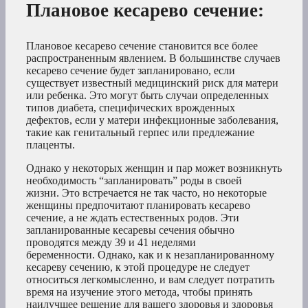
Плановое кесарево сечение
:
Плановое кесарево сечение становится все более
распространенным явлением. В большинстве случаев
кесарево сечение будет запланировано, если
существует известный медицинский риск для матери
или ребенка. Это могут быть случаи определенных
типов диабета, специфических врожденных
дефектов, если у матери инфекционные заболевания,
такие как генитальный герпес или предлежание
плаценты.
Однако у некоторых женщин и пар может возникнуть
необходимость “запланировать” роды в своей
жизни. Это встречается не так часто, но некоторые
женщины предпочитают планировать кесарево
сечение, а не ждать естественных родов. Эти
запланированные кесаревы сечения обычно
проводятся между 39 и 41 неделями
беременности. Однако, как и к незапланированному
кесареву сечению, к этой процедуре не следует
относиться легкомысленно, и вам следует потратить
время на изучение этого метода, чтобы принять
наилучшее решение для вашего здоровья и здоровья