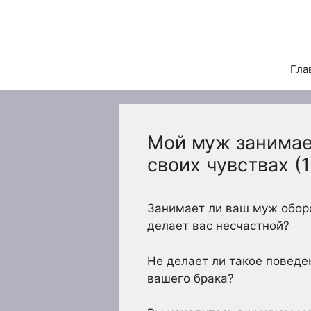
Перейти
к
содержимому
Гла
Мой муж занимае
своих чувствах (
Занимает ли ваш муж оборо
делает вас несчастной?
Не делает ли такое повед
вашего брака?