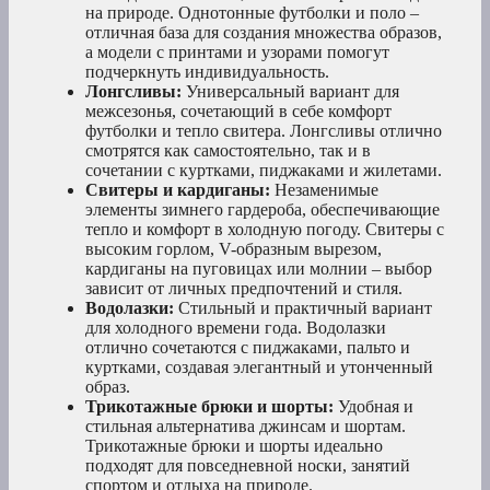
на природе. Однотонные футболки и поло –
отличная база для создания множества образов,
а модели с принтами и узорами помогут
подчеркнуть индивидуальность.
Лонгсливы:
Универсальный вариант для
межсезонья, сочетающий в себе комфорт
футболки и тепло свитера. Лонгсливы отлично
смотрятся как самостоятельно, так и в
сочетании с куртками, пиджаками и жилетами.
Свитеры и кардиганы:
Незаменимые
элементы зимнего гардероба, обеспечивающие
тепло и комфорт в холодную погоду. Свитеры с
высоким горлом, V-образным вырезом,
кардиганы на пуговицах или молнии – выбор
зависит от личных предпочтений и стиля.
Водолазки:
Стильный и практичный вариант
для холодного времени года. Водолазки
отлично сочетаются с пиджаками, пальто и
куртками, создавая элегантный и утонченный
образ.
Трикотажные брюки и шорты:
Удобная и
стильная альтернатива джинсам и шортам.
Трикотажные брюки и шорты идеально
подходят для повседневной носки, занятий
спортом и отдыха на природе.