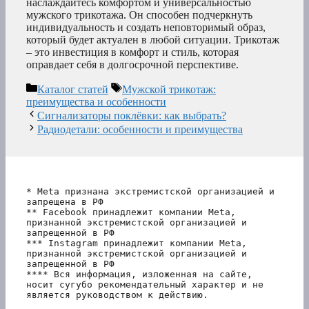
наслаждайтесь комфортом и универсальностью
мужского трикотажа. Он способен подчеркнуть
индивидуальность и создать неповторимый образ,
который будет актуален в любой ситуации. Трикотаж
– это инвестиция в комфорт и стиль, которая
оправдает себя в долгосрочной перспективе.
Рубрики
Метки
Каталог статей
Мужской трикотаж:
преимущества и особенности
Сигнализаторы поклёвки: как выбрать?
Радиодетали: особенности и преимущества
* Meta признана экстремистской организацией и 
запрещена в РФ
** Facebook принадлежит компании Meta, 
признанной экстремистской организацией и 
запрещенной в РФ
*** Instagram принадлежит компании Meta, 
признанной экстремистской организацией и 
запрещенной в РФ 
**** Вся информация, изложенная на сайте, 
носит сугубо рекомендательный характер и не 
является руководством к действию.