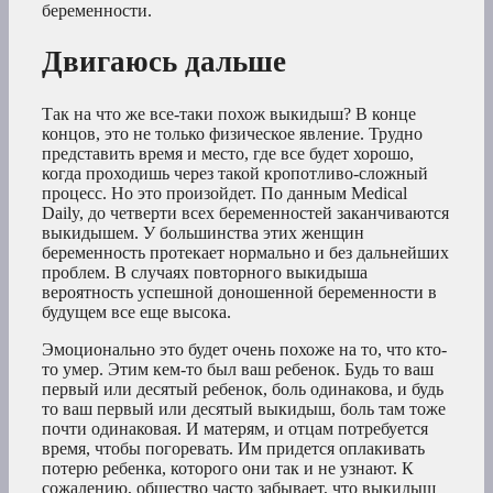
беременности.
Двигаюсь дальше
Так на что же все-таки похож выкидыш? В конце
концов, это не только физическое явление. Трудно
представить время и место, где все будет хорошо,
когда проходишь через такой кропотливо-сложный
процесс. Но это произойдет. По данным Medical
Daily, до четверти всех беременностей заканчиваются
выкидышем. У большинства этих женщин
беременность протекает нормально и без дальнейших
проблем. В случаях повторного выкидыша
вероятность успешной доношенной беременности в
будущем все еще высока.
Эмоционально это будет очень похоже на то, что кто-
то умер. Этим кем-то был ваш ребенок. Будь то ваш
первый или десятый ребенок, боль одинакова, и будь
то ваш первый или десятый выкидыш, боль там тоже
почти одинаковая. И матерям, и отцам потребуется
время, чтобы погоревать. Им придется оплакивать
потерю ребенка, которого они так и не узнают. К
сожалению, общество часто забывает, что выкидыш