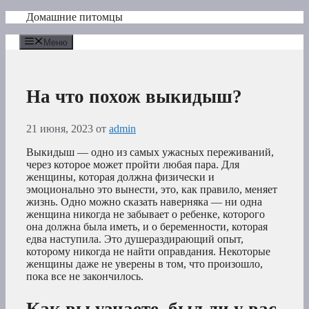
Перейти
Домашние питомцы
к
содержимому
Меню
На что похож выкидыш?
21 июня, 2023
от
admin
Выкидыш — одно из самых ужасных переживаний,
через которое может пройти любая пара. Для
женщины, которая должна физически и
эмоционально это вынести, это, как правило, меняет
жизнь. Одно можно сказать наверняка — ни одна
женщина никогда не забывает о ребенке, которого
она должна была иметь, и о беременности, которая
едва наступила. Это душераздирающий опыт,
которому никогда не найти оправдания. Некоторые
женщины даже не уверены в том, что произошло,
пока все не закончилось.
Как вы узнаете, был ли у вас