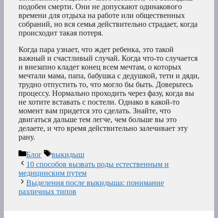
подобен смерти. Они не допускают одинакового
времени для отдыха на работе или общественных
собраний, но вся семья действительно страдает, когда
происходит такая потеря.
Когда пара узнает, что ждет ребенка, это такой
важный и счастливый случай. Когда что-то случается
и внезапно кладет конец всем мечтам, о которых
мечтали мама, папа, бабушка с дедушкой, тети и дяди,
трудно отпустить то, что могло бы быть. Доверьтесь
процессу. Нормально проходить через фазу, когда вы
не хотите вставать с постели. Однако в какой-то
момент вам придется это сделать. Знайте, что
двигаться дальше тем легче, чем больше вы это
делаете, и что время действительно залечивает эту
рану.
Рубрики
Метки
Блог
выкидыш
10 способов вызвать роды естественным и
медицинским путем
Выделения после выкидыша: понимание
различных типов