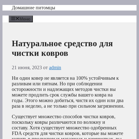
Перейти
Домашние питомцы
к
содержимому
Меню
Натуральное средство для
чистки ковров
21 июня, 2023
от
admin
Ни один ковер не является на 100% устойчивым к
разливам или пятнам. Но при соблюдении
осторожности и надлежащих методов чистки вы
можете продлить срок службы вашего ковра на
годы. Этого можно добиться, чистя их один или два
раза в неделю, а не только при сильном загрязнении.
Существует множество способов чистки ковров,
поскольку ковры различаются по волокну и
составу. Хотя существует множество одобренных
FDA средств для чистки ковров, которые вы можете
купить в продуктовых магазинах и химчистках, вы