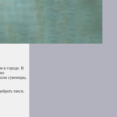
м в городе. В
жно
 или сувениры,
ыбрать такси,