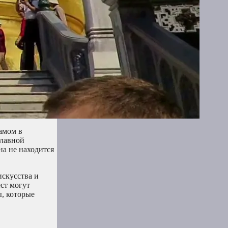
амом в
главной
на не находится
искусства и
ест могут
ы, которые