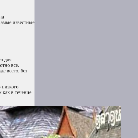
на
 Самые известные
то для
ютно все.
де всего, без
о низкого
к как в течение