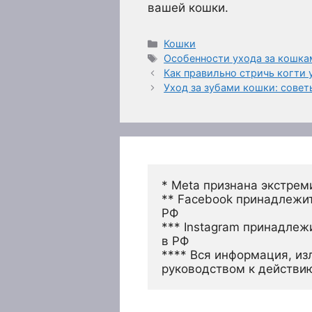
вашей кошки.
Рубрики
Кошки
Метки
Особенности ухода за кошка
Как правильно стричь когти 
Уход за зубами кошки: сове
* Meta признана экстрем
** Facebook принадлежит
РФ
*** Instagram принадлеж
в РФ 
**** Вся информация, из
руководством к действи