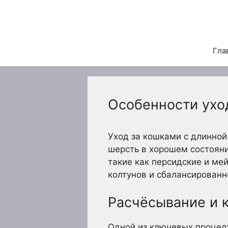
Перейти
к
содержимому
Гла
Особенности ухо
Уход за кошками с длинной
шерсть в хорошем состоян
такие как персидские и м
колтунов и сбалансированн
Расчёсывание и 
Одной из ключевых процед