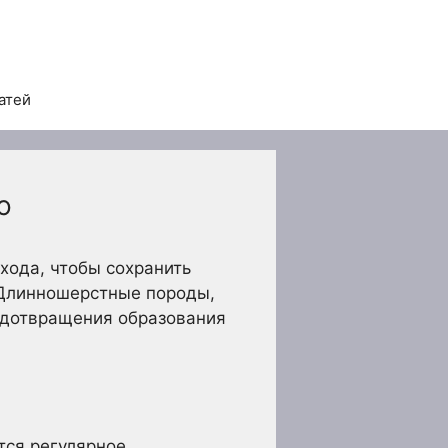
атей
ю
хода, чтобы сохранить
 Длинношерстные породы,
едотвращения образования
тся регулярное