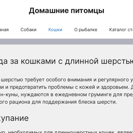
Домашние питомцы
вная
Собаки
Кошки
О рыбалке
Каталог ст
да за кошками с длинной шерсть
 шерстью требует особого внимания и регулярного у
ии и предотвратить проблемы с кожей и здоровьем.
ейн-куны, нуждаются в ежедневном груминге для пр
ого рациона для поддержания блеска шерсти.
купание
ур, необходимых для длинношерстных кошек, являе