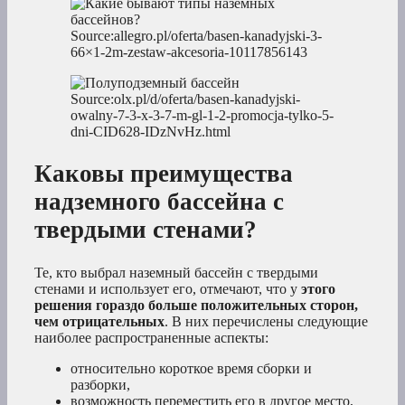
Source:allegro.pl/oferta/basen-kanadyjski-3-
66×1-2m-zestaw-akcesoria-10117856143
Source:olx.pl/d/oferta/basen-kanadyjski-
owalny-7-3-x-3-7-m-gl-1-2-promocja-tylko-5-
dni-CID628-IDzNvHz.html
Каковы преимущества
надземного бассейна с
твердыми стенами?
Те, кто выбрал наземный бассейн с твердыми
стенами и использует его, отмечают, что у
этого
решения гораздо больше положительных сторон,
чем отрицательных
. В них перечислены следующие
наиболее распространенные аспекты:
относительно короткое время сборки и
разборки,
возможность переместить его в другое место,