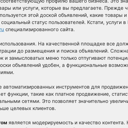
соответствующую профилю вашего бизнеса. Это знач
вары или услуги, которые вы предлагаете. Прежде 
 пользуется этой доской объявлений, какие товары и
 социальный статус пользователей. Кстати, услуги в
ru
специализированного сайта.
использования. На качественной площадке все долж
страции до размещения и поиска объявлений. Сложн
к и замысловатых меню только отпугивают потенци
доски объявлений удобен, а функциональные возмож
ниями.
 автоматизированных инструментов для продвижен
ет функции, такие как платное продвижение, статис
альными сетями. Это позволяет значительно увелич
ьше целевых клиентов.
том
является модерируемость и качество контента. 