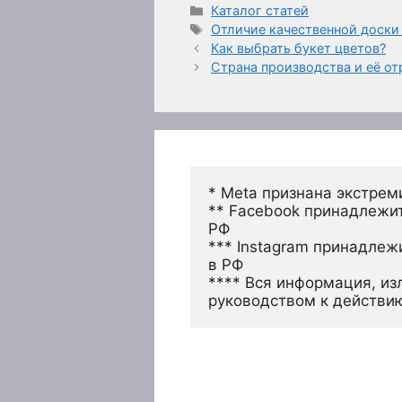
Рубрики
Каталог статей
Метки
Отличие качественной доски
Как выбрать букет цветов?
Страна производства и её о
* Meta признана экстрем
** Facebook принадлежит
РФ
*** Instagram принадлеж
в РФ 
**** Вся информация, из
руководством к действи