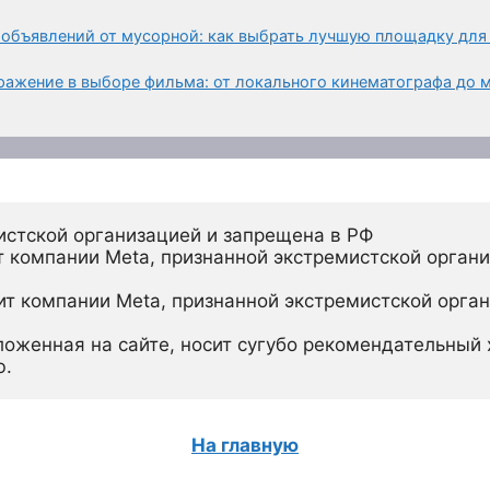
 объявлений от мусорной: как выбрать лучшую площадку для
тражение в выборе фильма: от локального кинематографа до
истской организацией и запрещена в РФ
 компании Meta, признанной экстремистской органи
ит компании Meta, признанной экстремистской орган
ложенная на сайте, носит сугубо рекомендательный х
ю.
На главную