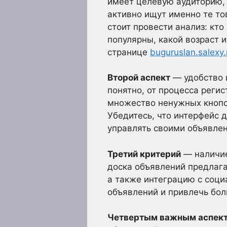
имеет целевую аудиторию, 
активно ищут именно те то
стоит провести анализ: кто
популярны, какой возраст и
странице
buguruslan.salexy.
Второй аспект
— удобство 
понятно, от процесса реги
множество ненужных кнопо
Убедитесь, что интерфейс 
управлять своими объявле
Третий критерий
— наличие
доска объявлений предлага
а также интеграцию с соци
объявлений и привлечь бол
Четвертым важным аспек