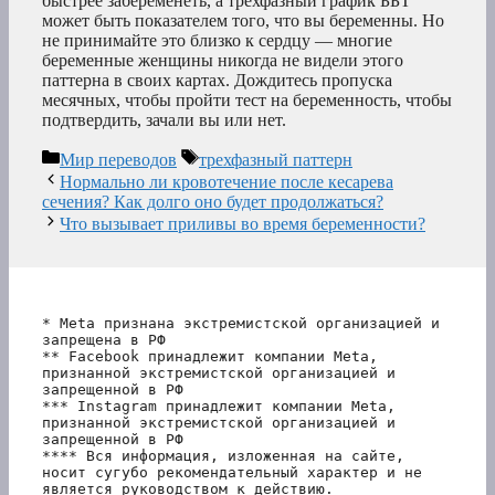
быстрее забеременеть, а трехфазный график ББТ
может быть показателем того, что вы беременны. Но
не принимайте это близко к сердцу — многие
беременные женщины никогда не видели этого
паттерна в своих картах. Дождитесь пропуска
месячных, чтобы пройти тест на беременность, чтобы
подтвердить, зачали вы или нет.
Рубрики
Метки
Мир переводов
трехфазный паттерн
Нормально ли кровотечение после кесарева
сечения? Как долго оно будет продолжаться?
Что вызывает приливы во время беременности?
* Meta признана экстремистской организацией и 
запрещена в РФ
** Facebook принадлежит компании Meta, 
признанной экстремистской организацией и 
запрещенной в РФ
*** Instagram принадлежит компании Meta, 
признанной экстремистской организацией и 
запрещенной в РФ 
**** Вся информация, изложенная на сайте, 
носит сугубо рекомендательный характер и не 
является руководством к действию.