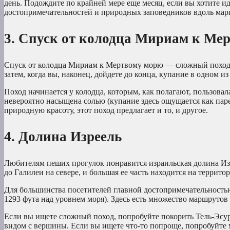
день. Подождите по крайней мере еще месяц, если вы хотите и
достопримечательностей и природных заповедников вдоль мар
3. Спуск от колодца Мириам к Ме
Спуск от колодца Мириам к Мертвому морю — сложный поход. О
затем, когда вы, наконец, дойдете до конца, купание в одном 
Поход начинается у колодца, которым, как полагают, пользовала
невероятно насыщена солью (купание здесь ощущается как пар
природную красоту, этот поход предлагает и то, и другое.
4. Долина Изреель
Любителям пеших прогулок понравится израильская долина Изре
до Галилеи на севере, и большая ее часть находится на террито
Для большинства посетителей главной достопримечательностью
1293 фута над уровнем моря). Здесь есть множество маршрутов
Если вы ищете сложный поход, попробуйте покорить Тель-Эсур
видом с вершины. Если вы ищете что-то попроще, попробуйте