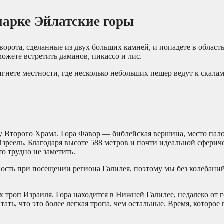
парке Эйлатские горы
ворота, сделанные из двух больших камней, и попадете в област
ожете встретить даманов, пикассо и лис.
игнете местности, где несколько небольших пещер ведут к скалам
ху Второго Храма. Гора Фавор — библейская вершина, место пал
зреель. Благодаря высоте 588 метров и почти идеальной сферич
о трудно не заметить.
ность при посещении региона Галилея, поэтому мы без колебани
 троп Израиля. Гора находится в Нижней Галилее, недалеко от 
тать, что это более легкая тропа, чем остальные. Время, которое