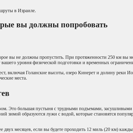
шруты в Израиле.
торые вы должны попробовать
орое вы не должны пропустить. При протяженности 250 км вы 
от вашего уровня физической подготовки и временных ограничен
т, включая Голанские высоты, озеро Кинерет и долину реки Ио
еские места.
гев
м. Это большая пустыня с трудными подъемами, засушливыми 
ний зимой образуются лужи с водой, которые становятся попул
 двух месяцев, если вы будете проходить 12 миль (20 км) кажд