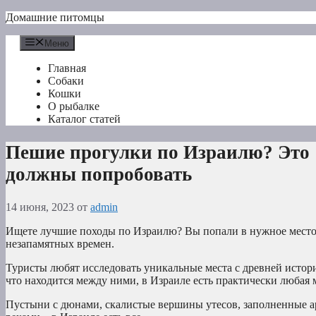
Перейти
Домашние питомцы
к
содержимому
Меню
Главная
Собаки
Кошки
О рыбалке
Каталог статей
Пешие прогулки по Израилю? Это 
должны попробовать
14 июня, 2023
от
admin
Ищете лучшие походы по Израилю? Вы попали в нужное место
незапамятных времен.
Туристы любят исследовать уникальные места с древней истори
что находится между ними, в Израиле есть практически любая м
Пустыни с дюнами, скалистые вершины утесов, заполненные 