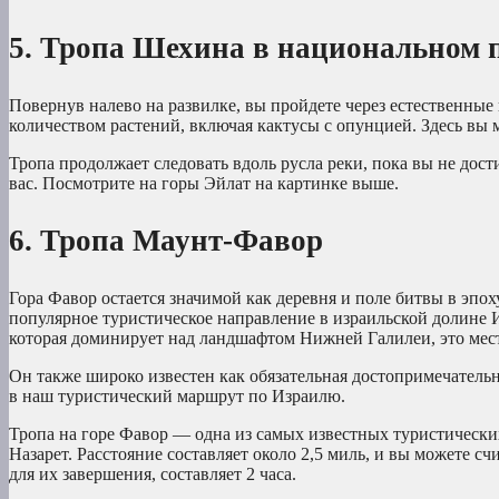
5. Тропа Шехина в национальном 
Повернув налево на развилке, вы пройдете через естественные 
количеством растений, включая кактусы с опунцией. Здесь вы м
Тропа продолжает следовать вдоль русла реки, пока вы не дост
вас. Посмотрите на горы Эйлат на картинке выше.
6. Тропа Маунт-Фавор
Гора Фавор остается значимой как деревня и поле битвы в эпо
популярное туристическое направление в израильской долине И
которая доминирует над ландшафтом Нижней Галилеи, это мест
Он также широко известен как обязательная достопримечатель
в наш туристический маршрут по Израилю.
Тропа на горе Фавор — одна из самых известных туристических
Назарет. Расстояние составляет около 2,5 миль, и вы можете счи
для их завершения, составляет 2 часа.