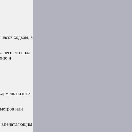
часов ходьбы, а
а чего его вода
орию и
Кармель на юге
 метров или
ей впечатляющим