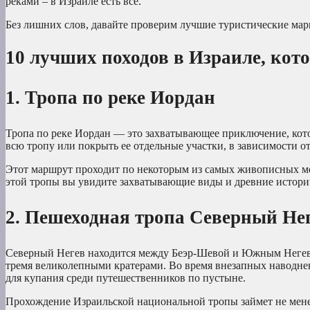
реками – в Израиле есть все.
Без лишних слов, давайте проверим лучшие туристические мар
10 лучших походов в Израиле, ко
1. Тропа по реке Иордан
Тропа по реке Иордан — это захватывающее приключение, кот
всю тропу или покрыть ее отдельные участки, в зависимости 
Этот маршрут проходит по некоторым из самых живописных мес
этой тропы вы увидите захватывающие виды и древние историч
2. Пешеходная тропа Северный Не
Северный Негев находится между Беэр-Шевой и Южным Негево
тремя великолепными кратерами. Во время внезапных наводне
для купания среди путешественников по пустыне.
Прохождение Израильской национальной тропы займет не менее