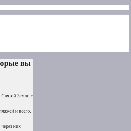
торые вы
 Святой Земли с
пляжей и всего,
 через них