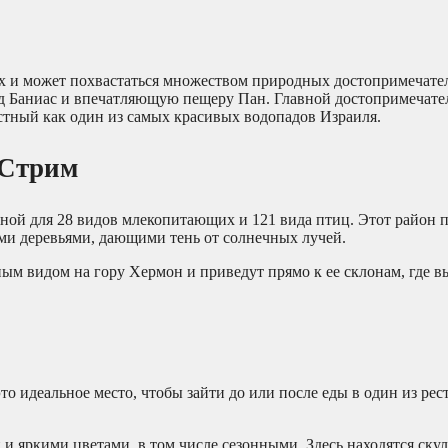
х и может похвастаться множеством природных достопримечате
д Баниас и впечатляющую пещеру Пан. Главной достопримечате
естный как один из самых красивых водопадов Израиля.
-Стрим
ой для 28 видов млекопитающих и 121 вида птиц. Этот район п
ми деревьями, дающими тень от солнечных лучей.
ым видом на гору Хермон и приведут прямо к ее склонам, где в
о идеальное место, чтобы зайти до или после еды в один из рес
 и яркими цветами, в том числе сезонными. Здесь находятся ску