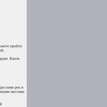
можете пройти
ий.
рдан. Вдоль
руслами рек и
ярными местами
ый