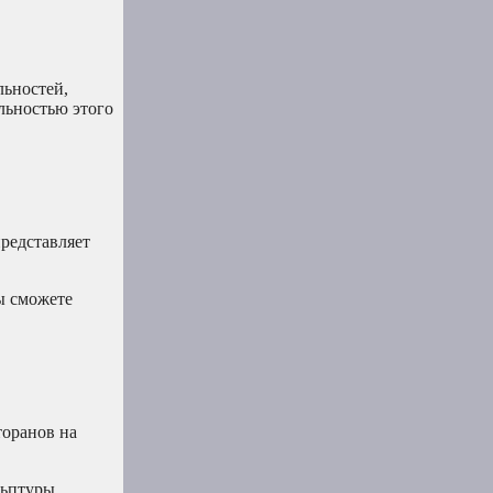
льностей,
льностью этого
редставляет
ы сможете
торанов на
льптуры,