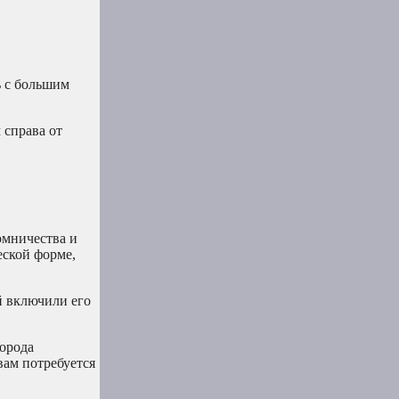
ь с большим
 справа от
омничества и
еской форме,
й включили его
города
 вам потребуется