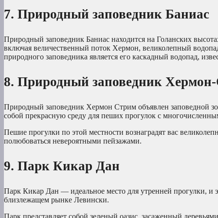
7. Природный заповедник Баниас
Природный заповедник Баниас находится на Голанских высота
включая величественный поток Хермон, великолепный водопа
природного заповедника является его каскадный водопад, изв
8. Природный заповедник Хермон
Природный заповедник Хермон Стрим объявлен заповедной зон
собой прекрасную среду для пеших прогулок с многочисленны
Пешие прогулки по этой местности вознаградят вас великолепн
полюбоваться невероятными пейзажами.
9. Парк Кикар Дан
Парк Кикар Дан — идеальное место для утренней прогулки, и эт
близлежащем рынке Левински.
Парк представляет собой зеленый оазис, засаженный деревьями