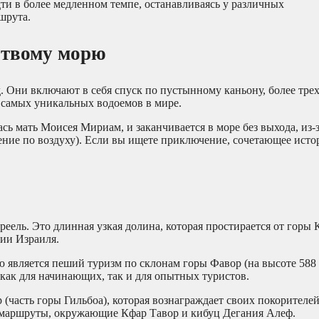
дти в более медленном темпе, останавливаясь у различных
шрута.
ртвому морю
ни включают в себя спуск по пустынному каньону, более трех 
из самых уникальных водоемов в мире.
сь мать Моисея Мириам, и заканчивается в море без выхода, из-з
ение по воздуху). Если вы ищете приключение, сочетающее ист
ель. Это длинная узкая долина, которая простирается от горы 
рии Израиля.
 является пеший туризм по склонам горы Фавор (на высоте 588
 как для начинающих, так и для опытных туристов.
 (часть горы Гильбоа), которая вознаграждает своих покорител
 маршруты, окружающие Кфар Тавор и кибуц Дегания Алеф.