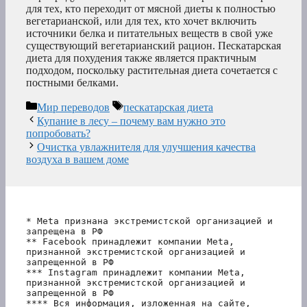
для тех, кто переходит от мясной диеты к полностью
вегетарианской, или для тех, кто хочет включить
источники белка и питательных веществ в свой уже
существующий вегетарианский рацион. Пескатарская
диета для похудения также является практичным
подходом, поскольку растительная диета сочетается с
постными белками.
Рубрики
Метки
Мир переводов
пескатарская диета
Купание в лесу – почему вам нужно это
попробовать?
Очистка увлажнителя для улучшения качества
воздуха в вашем доме
* Meta признана экстремистской организацией и 
запрещена в РФ
** Facebook принадлежит компании Meta, 
признанной экстремистской организацией и 
запрещенной в РФ
*** Instagram принадлежит компании Meta, 
признанной экстремистской организацией и 
запрещенной в РФ 
**** Вся информация, изложенная на сайте, 