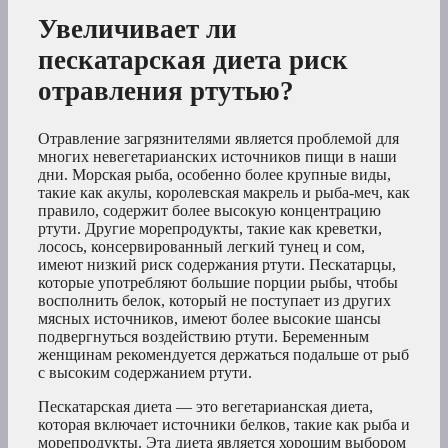
Увеличивает ли
пескатарская диета риск
отравления ртутью?
Отравление загрязнителями является проблемой для
многих невегетарианских источников пищи в наши
дни. Морская рыба, особенно более крупные виды,
такие как акулы, королевская макрель и рыба-меч, как
правило, содержит более высокую концентрацию
ртути. Другие морепродукты, такие как креветки,
лосось, консервированный легкий тунец и сом,
имеют низкий риск содержания ртути. Пескатарцы,
которые употребляют большие порции рыбы, чтобы
восполнить белок, который не поступает из других
мясных источников, имеют более высокие шансы
подвергнуться воздействию ртути. Беременным
женщинам рекомендуется держаться подальше от рыб
с высоким содержанием ртути.
Пескатарская диета — это вегетарианская диета,
которая включает источники белков, такие как рыба и
морепродукты. Эта диета является хорошим выбором