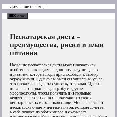
Перейти
Домашние питомцы
к
содержимому
Меню
Пескатарская диета –
преимущества, риски и план
питания
Название пескатарская диета может звучать как
необычная новая диета в длинном ряду пищевых
привычек, которые люди приспособили к своему
образу жизни. Однако вы были бы удивлены, узнав,
что пескатарская диета существует веками. Идея не
нова – вегетарианцы едят рыбу и другие
морепродукты, чтобы получить питательные
вещества, которых они не получают из своих
вегетарианских источников пищи. Многие считают
пескатарскую диету альтернативой, которая сочетает
в себе лучшее из обоих миров и оказывает
наименьшее воздействие на окружающую среду. Если