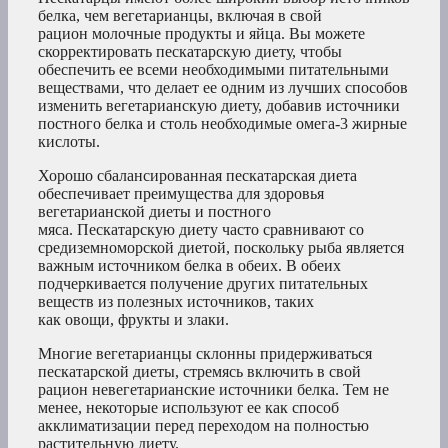
белка, чем вегетарианцы, включая в свой
рацион молочные продукты и яйца. Вы можете
скорректировать пескатарскую диету, чтобы
обеспечить ее всеми необходимыми питательными
веществами, что делает ее одним из лучших способов
изменить вегетарианскую диету, добавив источники
постного белка и столь необходимые омега-3 жирные
кислоты.
Хорошо сбалансированная пескатарская диета
обеспечивает преимущества для здоровья
вегетарианской диеты и постного
мяса. Пескатарскую диету часто сравнивают со
средиземноморской диетой, поскольку рыба является
важным источником белка в обеих. В обеих
подчеркивается получение других питательных
веществ из полезных источников, таких
как овощи, фрукты и злаки.
Многие вегетарианцы склонны придерживаться
пескатарской диеты, стремясь включить в свой
рацион невегетарианские источники белка. Тем не
менее, некоторые используют ее как способ
акклиматизации перед переходом на полностью
растительную диету.