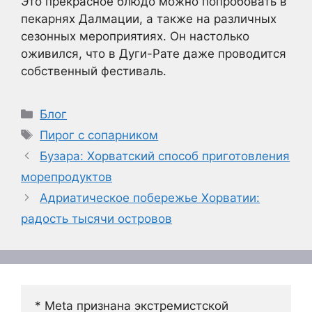
Это прекрасное блюдо можно попробовать в
пекарнях Далмации, а также на различных
сезонных мероприятиях. Он настолько
оживился, что в Дуги-Рате даже проводится
собственный фестиваль.
Рубрики
Блог
Метки
Пирог с сопарником
Бузара: Хорватский способ приготовления
морепродуктов
Адриатическое побережье Хорватии:
радость тысячи островов
* Meta признана экстремистской 