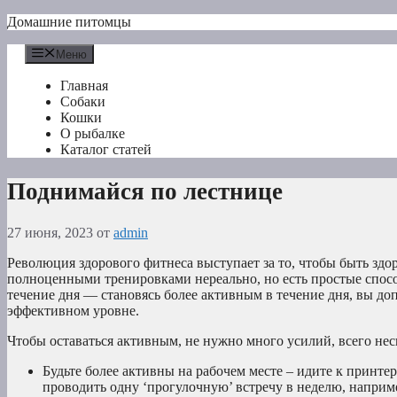
Перейти
Домашние питомцы
к
содержимому
Меню
Главная
Собаки
Кошки
О рыбалке
Каталог статей
Поднимайся по лестнице
27 июня, 2023
от
admin
Революция здорового фитнеса выступает за то, чтобы быть зд
полноценными тренировками нереально, но есть простые спосо
течение дня — становясь более активным в течение дня, вы д
эффективном уровне.
Чтобы оставаться активным, не нужно много усилий, всего не
Будьте более активны на рабочем месте – идите к принтер
проводить одну ‘прогулочную’ встречу в неделю, наприме