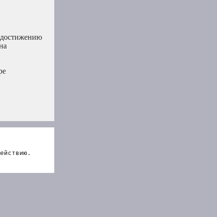
ь достижению
на
ре
ействию.