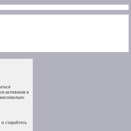
аться
ься активным в
 максимально
 и старайтесь