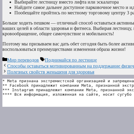
Выбирайте лестницу вместо лифта или эскалатора
Найдите самое дальнее доступное парковочное место и и
Пообещайте пройтись по местному торговому центру 3 ра
Больше ходить пешком — отличный способ оставаться активны
ваших целей в области здоровья и фитнеса. Выбирая лестницу, 
кровообращение, общее самочувствие и мобильность!
Поэтому мы призываем вас дать обет сегодня быть более акти
воспользоваться преимуществами изменения образа жизни!
Рубрики
Метки
Мир переводов
Поднимайся по лестнице
Способы оставаться мотивированным на поддержание физи
Полезных свойств женьшеня для здоровья
* Meta признана экстремистской организацией и запрещена
** Facebook принадлежит компании Meta, признанной экстр
*** Instagram принадлежит компании Meta, признанной экс
**** Вся информация, изложенная на сайте, носит сугубо 