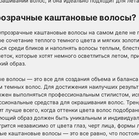
рашивании волос, и она идеально подходит для лета
розрачные каштановые волосы?
лупрозрачные каштановые волосы на самом деле не 
ое сочетание теплого темного цвета и мягких золот
ься среди бликов и наполнять волосы теплым, блес
еток, которые хотят немного осветлиться летом, п
кий образ.
е волосы — это все для создания объема и баланса
м темных волос. Для достижения наилучших резуль
лжен выполняться профессиональным стилистом, и
ссиональные средства для окрашивания волос. Трен
т лучше всего, когда оттенки цвета волос подобран
ующий образ должен быть уникальным и индивидуал
рится независимо от цвета глаз, черт лица, формы 
ые каштановые волосы — это все равно, что постоя