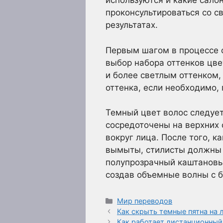
используются и какие сал
проконсультироваться со 
результатах.
Первым шагом в процессе 
выбор набора оттенков цве
и более светлым оттенком,
оттенка, если необходимо,
Темный цвет волос следует
сосредоточены на верхних 
вокруг лица. После того, 
вымыты, стилисты должны 
полупрозрачный каштановый
создав объемные волны с 
Рубрики
Мир переводов
Как скрыть темные пятна на
Как работает дистанционный