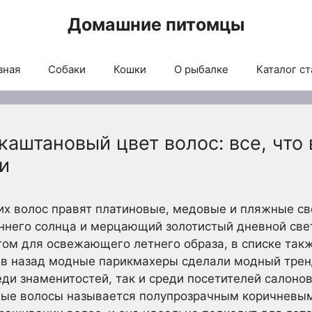
Домашние питомцы
вная
Собаки
Кошки
О рыбалке
Каталог ст
аштановый цвет волос: все, что 
и
х волос правят платиновые, медовые и пляжные св
ннего солнца и мерцающий золотистый дневной свет.
ом для освежающего летнего образа, в списке такж
ев назад модные парикмахеры сделали модный трен
ди знаменитостей, так и среди посетителей салонов.
ые волосы называется полупрозрачным коричневым