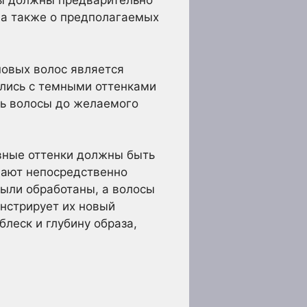
ты должны предварительно
 а также о предполагаемых
новых волос является
ились с темными оттенками
ть волосы до желаемого
овные оттенки должны быть
адают непосредственно
были обработаны, а волосы
нстрирует их новый
леск и глубину образа,