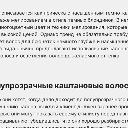
к описывается как прическа с насыщенным темно-к
аже мелированием в стиле темных блондинок. В нем 
многоцветный цвет и техники мелирования, которые
 высокой ценой. Однако тренд не обязательно треб
ет волос для брюнеток немного глубже и насыщенн
а вида обычно предполагают использование салонн
волоса и осветления волос до желаемого оттенка.
лупрозрачные каштановые воло
 они хотят, когда дело доходит до полупрозрачного
ещению салона, каждый клиент должен заранее про
орые они могут показать своему стилисту перед наз
крашиванию, убедившись, что они хорошо разбираютс