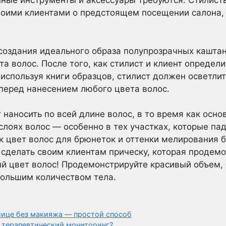
онные инструменты и аксессуары требуются. Стилис
своими клиентами о предстоящем посещении салона,
создания идеального образа полупрозрачных кашта
та волос. После того, как стилист и клиент определ
 используя книги образцов, стилист должен осветли
 перед нанесением любого цвета волос.
 наносить по всей длине волос, в то время как осн
слоях волос — особенно в тех участках, которые п
как цвет волос для брюнеток и оттенки мелирования 
сделать своим клиентам прическу, которая продемо
 цвет волос! Продемонстрируйте красивый объем, б
большим количеством тела.
 лице без макияжа — простой способ
 терапевтический мониторинг?