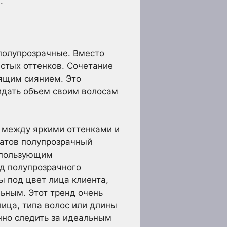
.
полупрозрачные. Вместо
истых оттенков. Сочетание
тящим сиянием. Это
ридать объем своим волосам
 между яркими оттенками и
татов полупрозрачный
спользующим
д полупрозрачного
ы под цвет лица клиента,
ьным. Этот тренд очень
лица, типа волос или длины
нно следить за идеальным