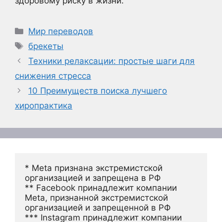
здоровому риску в жизни.
Рубрики
Мир переводов
Метки
брекеты
Техники релаксации: простые шаги для
снижения стресса
10 Преимуществ поиска лучшего
хиропрактика
* Meta признана экстремистской 
организацией и запрещена в РФ
** Facebook принадлежит компании 
Meta, признанной экстремистской 
организацией и запрещенной в РФ
*** Instagram принадлежит компании 